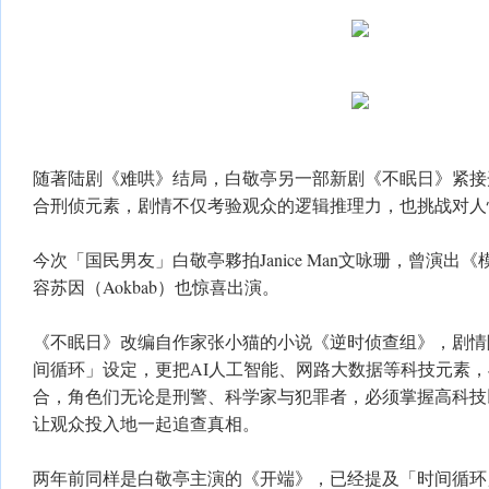
随著陆剧《难哄》结局，白敬亭另一部新剧《不眠日》紧接
合刑侦元素，剧情不仅考验观众的逻辑推理力，也挑战对人
今次「国民男友」白敬亭夥拍Janice Man文咏珊，曾演
容苏因（Aokbab）也惊喜出演。
《不眠日》改编自作家张小猫的小说《逆时侦查组》，剧情
间循环」设定，更把AI人工智能、网路大数据等科技元素
合，角色们无论是刑警、科学家与犯罪者，必须掌握高科技
让观众投入地一起追查真相。
两年前同样是白敬亭主演的《开端》，已经提及「时间循环