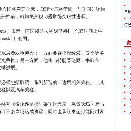
峰会即将召开之际，总理卡尼将于周一与美国总统特
日
会开始前，就加美关税问题取得突破性进展。
订
lliams）表示，两国领导人将明早9时（东部时间上午
askis）会面。
卡尼肩负双重使命：一方面要在全球经济、安全等多
避免争执；另一方面，他将与特朗普磋商，争取在
关键进展。
都必须包括取消一系列所谓的「边境相关关税」，其
关税以及汽车关税。
在接受《多伦多星报》采访时表示，尽管这场卡尼与
ÿ
预计不会当场达成协议，同时也承认事态可能随时发