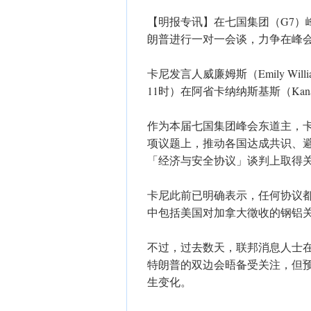
【明报专讯】在七国集团（G7）
朗普进行一对一会谈，力争在峰
卡尼发言人威廉姆斯（Emily Wi
11时）在阿省卡纳纳斯基斯（Kanan
作为本届七国集团峰会东道主，
项议题上，推动各国达成共识、
「经济与安全协议」谈判上取得
卡尼此前已明确表示，任何协议
中包括美国对加拿大徵收的钢铝
不过，过去数天，联邦消息人士
特朗普的双边会晤备受关注，但
生变化。