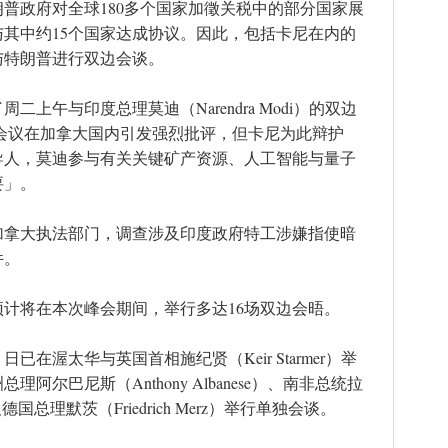
普政府对全球180多个国家加徵关税中的部分国家展
其中约15个国家达成协议。因此，包括卡尼在内的
与特朗普进行双边会谈。
上午与印度总理莫迪（Narendra Modi）的双边
会议在加拿大国内引发强烈批评，但卡尼为此辩护
导人，莫迪参与有关关键矿产资源、人工智能与量子
要」。
加拿大执法部门，调查涉及印度政府特工涉嫌指使暗
件。
计将在本次峰会期间，举行多达16场双边会晤。
在渥太华与英国首相施纪贤（Keir Starmer）举
尔巴尼斯（Anthony Albanese）、南非总统拉
以及德国总理默茨（Friedrich Merz）举行单独会谈。