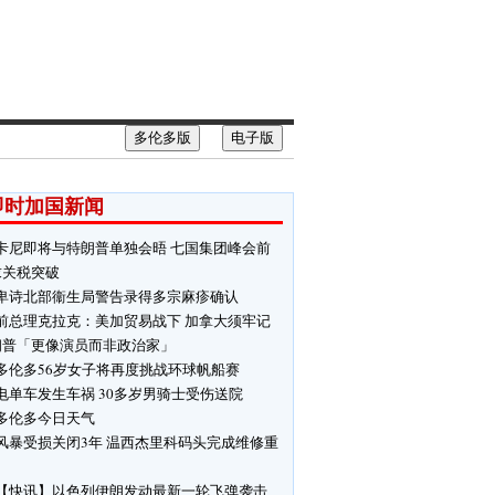
多伦多版
电子版
即时加国新闻
卡尼即将与特朗普单独会晤 七国集团峰会前
求关税突破
卑诗北部衞生局警告录得多宗麻疹确认
前总理克拉克：美加贸易战下 加拿大须牢记
朗普「更像演员而非政治家」
多伦多56岁女子将再度挑战环球帆船赛
电单车发生车祸 30多岁男骑士受伤送院
多伦多今日天气
风暴受损关闭3年 温西杰里科码头完成维修重
【快讯】以色列伊朗发动最新一轮飞弹袭击