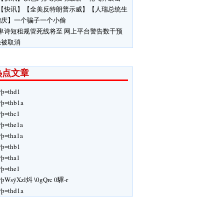
【快讯】【全美反特朗普示威】【人瑞总统生
增庆】一个骗子一个小偷
卑诗短租规管死线将至 网上平台警告数千预
恐被取消
热点文章
ÿþ=thd1
ÿþ=thb1a
ÿþ=thc1
ÿþ=the1a
ÿþ=tha1a
ÿþ=thb1
ÿþ=tha1
ÿþ=the1
þWsÿXzl炓 \ 0gQrc 0驆-r
ÿþ=thd1a