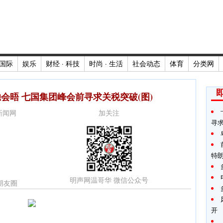
国际
娱乐
财经 · 科技
时尚 · 生活
社会动态
体育
分类网
会晤 七国集团峰会前寻求关税突破(图)
时新闻网
加关注
寻
特
明声网温哥华 微信公众号
朋友圈
开