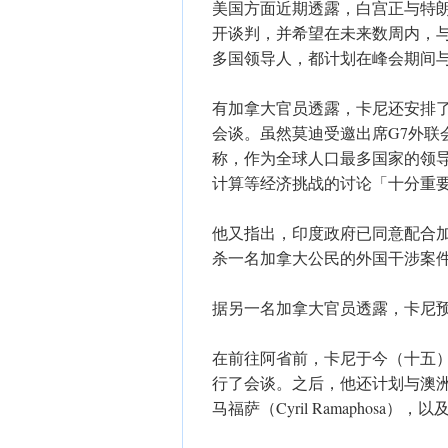
美国方面近期透露，白宫正与特朗
开谈判，并希望在未来数周内，与
多国领导人，都计划在峰会期间
有加拿大官员透露，卡尼还安排了周二
会谈。虽然莫迪受邀出席G7外联
称，作为全球人口最多国家的领
计算等经济挑战的讨论「十分重
他又指出，印度政府已同意配合
杀一名加拿大公民的外国干涉案
据另一名加拿大官员透露，卡尼预
在前往阿省前，卡尼于今（十五）日已
行了会谈。之后，他还计划与澳洲总理阿
马福萨（Cyril Ramaphosa），