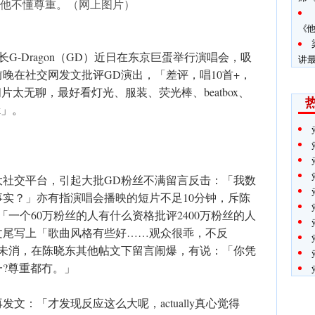
他不懂尊重。（网上图片）
《
队长G-Dragon（GD）近日在东京巨蛋举行演唱会，吸
讲
晚在社交网发文批评GD演出，「差评，唱10首+，
问片太无聊，最好看灯光、服装、荧光棒、beatbox、
ok」。
大社交平台，引起大批GD粉丝不满留言反击：「我数
事实？」亦有指演唱会播映的短片不足10分钟，斥陈
一个60万粉丝的人有什么资格批评2400万粉丝的人
文尾写上「歌曲风格有些好……观众很乖，不反
气未消，在陈晓东其他帖文下留言闹爆，有说：「你凭
?尊重都冇。」
文：「才发现反应这么大呢，actually真心觉得