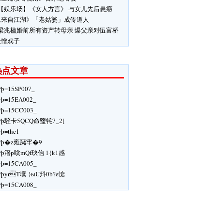
【娱乐场】《女人方言》 与女儿先后患癌
他来自江湖》「老姑婆」成传道人
梁兆楹婚前所有资产转母亲 爆父亲对伍富桥
最憎戏子
热点文章
ÿþ=15SP007_
ÿþ=15EA002_
ÿþ=15CC003_
ÿþ駤卡5QCQ命盬牦7_2[
ÿþ=the1
ÿþ�z雍躤牢�9
ÿþ滘p嗿mQf玦佁 1{k1感
ÿþ=15CA005_
ÿþyrT墣 }ыU炓0b?e惦
ÿþ=15CA008_