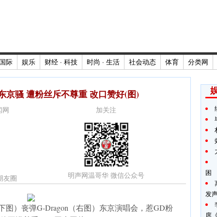
国际
娱乐
财经 · 科技
时尚 · 生活
社会动态
体育
分类网
东京骚 遭粉丝斥不尊重 改口赞好(图)
新闻网
加关注
困
明声网温哥华 微信公众号
朋友圈
发声
）丧弹G-Dragon（右图）东京演唱会，惹GD粉
席