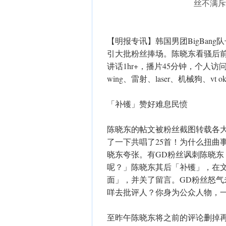
丝不满斥
【明报专讯】韩国男团BigBang
引大批粉丝捧场。陈晓东看骚后前
讲话1hr+，播片45分钟，个人访
wing、雷射、laser、机械狗、vt 
「补镬」赞好难息民愤
陈晓东的帖文被粉丝截图转载各
了一下共唱了25首！为什么扭曲
晓东夸张。有GD粉丝讽刺陈晓东「
呢？」陈晓东其后「补镬」，在
面」，并关了留言。GD粉丝怒
咩去批评人？你身为公众人物，一
至昨午陈晓东将之前的评论删掉再发