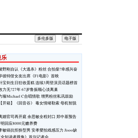
多伦多版
电子版
娱乐
绫野刚自认《大逃杀》粉丝 合拍柴?幸感兴奋
毕彼特偕女友出席《F1电影》首映
朴宝剑生日狂收蛋糕 连续3周登演员话题榜首
效力无?27年 67岁鲁振顺心淡离巢
力臻Michael C合唱情歌 增男粉丝私讯鼓励
【开箱】《回音谷》 毒女情绪勒索 母机智脱
离婚官司再开庭 余思敏全程封口 郑中基预告
明回应8000元赡养费
李敏镐抗拒扮型男 安孝燮拍戏感压力 Jisoo缺
《全知读者视角》首尔记者会