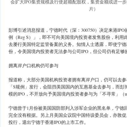
会扩大IPO集资规模及行使超额配股权，集资金额或进一步
片）
彭博引述消息报道，宁德时代（深：300750）决定来港IP
例（Reg S）」，即不可向美国境内投资者发售股份，利
去屡行美国特定监管备案的义务。知情人士透露，即使宁德
份，令美国境内投资者无法参与公司IPO，但公司仍有足够
拥离岸户口机构仍可参与
报道称，大部分美国机构投资者拥有离岸户口，仍可以去参与
「S规例」发行，会阻挡美国国内的互惠基金去参与，而彭
模的IPO，不开放向予美国境内投资者参与为「不寻常」（unu
宁德曾于1月份被美国国防部列入涉军企业的黑名单，宁德
完全没有根据。另上月美国众议院中国特设委员会，亦敦促
投行，退出宁德于香港IPO的上市工作。