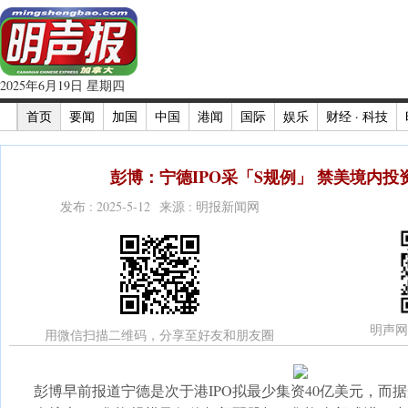
2025年6月19日 星期四
首页
要闻
加国
中国
港闻
国际
娱乐
财经 · 科技
彭博：宁德IPO采「S规例」 禁美境内投资
发布 : 2025-5-12 来源 : 明报新闻网
明声网
用微信扫描二维码，分享至好友和朋友圈
彭博早前报道宁德是次于港IPO拟最少集资40亿美元，而