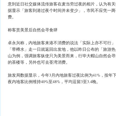
意到近日社交媒体流传旅客在麦当劳过夜的相片，认为有关
据显示「旅客到港过夜个时间并未变少」，市民不应凭一两
费。
称客赏美景后自然会寻食肆
卓永兴称，内地旅客来港不消费的说法「实际上亦不可行」
「带樽水」走一日就返回出发地，他以昨日公布的「旅游热
山为例，强调旅客纵使只为美景而来，行毕大帽山自然会寻
的茶楼等，另外也可去荃湾消费。
旅发局数据显示，今年3月内地旅客过夜比例为41%，按年
夜内地客比例维持40%至48%，平均逗留3至3.4晚。