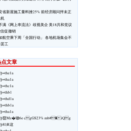
安省新屋施工量料挫25% 前经济顾问抨未正
危机
不满《网上串流法》歧视美企 美18共和党议
发信促撤销
加航空乘下周「全国行动」 各地机场集会不
除罢工
热点文章
ÿþ=the1a
ÿþ=tha1a
ÿþ=thc1a
ÿþ=thb1
ÿþ=thd1a
ÿþ=thb1a
ÿþ=tha1a
ÿþ盬Mz�锄6e cgGS23% mb#�iQg
ÿþ8l)R这
ÿþ=thc1