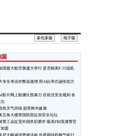
多伦多版
电子版
加国
加国最大航空展盛大举行 是否购美F-35战机
议
大专生考试作弊虽激增 用AI比率仍逊传统方
AI影片网上散播仇恨暴力 目前没安全规则 各
关注
酷热天气持续 损害树木健康
美五角大楼禁国防部赴加安全论坛
骑警工会促宽外国求职要求 吸美FBI英澳警官
才加盟
卡尼大幅减排势难达标 外界期待积极气候行