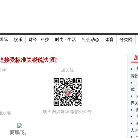
国际
娱乐
财经 · 科技
时尚 · 生活
社会动态
体育
分类网
迫接受标准关税说法(图)
新闻网
加关注
惹
式
界
明声网温哥华 微信公众号
朋友圈
人
商鹏飞。