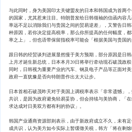
与此同时，身为美国印太关键盟友的日本和韩国成为首两个
的国家，尤其惹来注目。特朗普发给日韩领袖的信函内容几
率远不足以消除我们与贵国之间的贸易逆差」，又警告日韩
种原因，若你决定提高税率，那么你所提高的任何幅度，都
率之上」，但也语带保留指税率可能会「根据美国与贵国的
跟日韩的经贸谈判进展显然慢于美方预期，部分原因是日韩
上月才诞生新总统，日本本月20日将举行牵动现石破茂政
同时，日韩视为重要产业的汽车、钢及电子产品等正面对美
政府一直犹豫是否向特朗普作出太大让步。
日本首相石破茂昨天对于美国上调税率表示「非常遗憾」，
共识，是因为政府避免轻易妥协，但会持续与美协商，「在
求达成对日美双方都有利的协议」。
韩国产业通商资源部则表示，由于新政府成立不久，未有足
成共识，认为美方如今实际上暂缓徵关税，韩方「将在剩馀