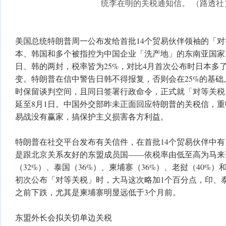
统李在明的关税通知信。 （路透社
美国总统特朗普周一公布发给首批14个贸易伙伴领袖的「
本、韩国和多个被指控为中国企业「洗产地」的东南亚国家
日、韩的两封，税率皆为25%，对比4月首次公布时日本多
变。特朗普在信中警告日韩不得报复，否则会在25%的基
时保留谈判空间，且同日签署行政命令，正式就「对等关税
延至8月1日。中国外交部昨未正面回应特朗普的关税信，
易战没有赢家，搞保护主义损害各方利益。
特朗普在社交平台发布有关信件，在首批14个贸易伙伴中有
是跟北京关系友好的东盟成员国——依税率由低至高为马来西
（32%）、泰国（36%）、柬埔寨（36%）、老挝（40%）
初次公布「对等关税」时，大马这次略加1个百分点，印、
之前下跌，尤其是柬埔寨明显远低于3个月前。
东盟外长会拟关切单边关税