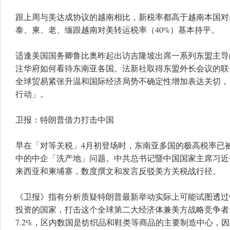
跟上周与美达成协议的越南相比，新税率都高于越南本国对
泰、柬、老、缅跟越南对美转运税率（40%）基本持平。
适逢美国国务卿鲁比奥昨起出访吉隆坡出席一系列东盟主导
注华府如何看待东南亚各国。法新社取得东盟外长会议的联
全球贸易紧张升温和国际经济局势不确定性增加表达关切，
行动」。
卫报：特朗普借力打击中国
早在「对等关税」4月初登场时，东南亚多国的极高税率已
中的中企「洗产地」问题。中共总书记暨中国国家主席习近
来西亚和柬埔寨，数度撰文和发言反驳美方关税战行径。
《卫报》指有分析质疑特朗普最新举动实际上可能试图透过
投资的国家，打击这个全球第二大经济体兼美方战略竞争者
7.2%，区内数国是纺织品和鞋类等商品的主要制造中心，