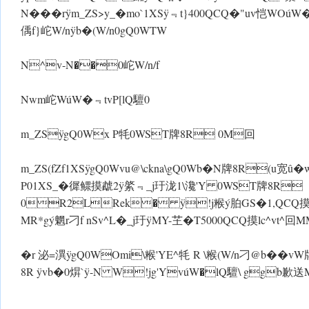
N���r ÿm_ZS>y_�mo`1XS ÿ﹃t}400QCQ�"uv恺 WOúW�
偊f}岮 W/n ÿb�(W/n0gQ0WT W
N^v-N��0岮 W/n/f
Nwm岮 WúW�﹃tvP[lQ驙0
m_ZSÿgQ0Wx P牦 0WST牌8R 0M回
m_ZS(fZf1XS ÿgQ0Wvu@\ckna\gQ0Wb�N牌8R(u宽û�wm
P01XS_�徲鳏摸虣2 ÿ綮﹃_j玗泷1\瀺'Y 0WST牌8R
0R2LRek� ÿ!j糇ý胉GS�1,QCQ摸lc^
MR*gý魍r刁f nSv^L�_j玗 ÿMY-芏�T5000QCQ摸lc^vt^回MM
�r 泌=潩 ÿgQ0WOmi\糇'YE^牦 R \糇(W/n刁@b��v
8R ÿvb�0焺` ÿ-N W!jg'YvúW�lQ驙\ ggb歉送MM