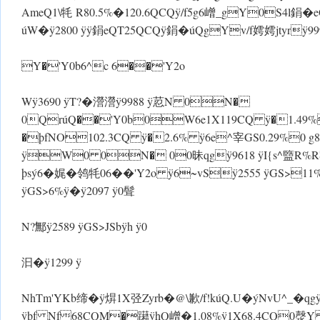
AmeQ1\牦 R80.5%�120.6QCQ ÿ/f5g6嶒_gY0S4l鋗
úW�ÿ2800 ÿ ÿ鋗eQT25QCQÿ鋗�úQgYv/f嫮嫮jtyrÿ99
Y�'Y0b6^c 6��'Y2o
Wÿ3690 ÿT?�瀯瀯ÿ9988 ÿ荵 N 0N�
0QrúQ��'Y0b0W6e1X119CQ ÿ�1.49
�þfNO102.3CQ ÿ�2.6% ÿ6e^宰GS0.29%0 
ÿW0 0N� 00昧qgÿ9618 ÿI{s^盬R%R牢
þsý6�娓�鸰牦06��'Y2o ÿ6~vSÿ2555 ÿGS>11%
ÿGS>6%ÿ�ÿ2097 ÿ0髶
N?鄦ÿ2589 ÿGS>JSbÿh ÿ0
汩�ÿ1299 ÿ
NhTm'YKb缔� ÿ焺1X弪Zyrb�@\歉/f!kúQ.U�ýNvU^_�q
ÿþf Nf68CQM�躤 ÿhQ嶒�1.08% ÿ1X68.4CQ0漀Y