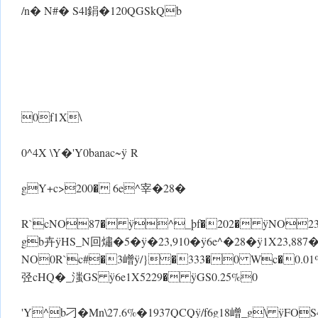
/n� N#� S4l鋗�120QGSkQb
0f1X\
0^4X \Y�'Y0banac~ ÿ R
gY+c>200� 6e^宰�28�
R`cNO87� ÿ^_þf�202� ÿNO23
gb卉 ÿHS_N回熽�5� ÿ�23,910� ÿ6e^�28� ÿ1X23,887�
NO0R`c#�3嶒 ÿ/}�333�0 Wc�0.01
弪cHQ�_滍GS ÿ6e1X5229� ÿGS0.25%0
'Y^b刁�Mn\27.6%�1937QCQ ÿ/f6g18嶒_g\ ÿFO