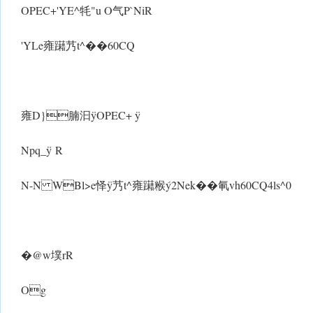
OPEC+'YE^牦"u O气P`NiR
'YLe雍躤艿t^��60CQ
雍D}腩汩ÿOPEC+ ÿ
Npq_ ÿ R
N-N WBl>e怿 ÿ艿t^雍躤糇ý2Nek��氠vh60CQ4ls^0
�@w墣rR
Og