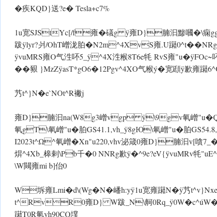
�疾KQD}送?e� Tesla+c7%
1u宽SJStYc[/f雍�礒g ÿ雍D}腩汩黪嘓�\痫g
跋 ÿlyr?爿/OhT嶒泷胉�N2m^4XvS雍.U躤0^t��NRg+
ÿvuMRS雍O气泩吥5_ ÿ^4X泩糇8T6e牦 RvS雍"u� ÿFOc~
��豤 }MzZ ÿasT*gO6�12 Pgv^4XO气糇ý�宽頲 ÿ
艿t^}N�e`NOt^R襒j
雍D}腩汩na(W8g3嶒vgp ÿ\9gv氠嶒"u�Q胉GS54.8
氠gT\氠嶒"u�胉GS41.1,vh_ ÿ 8gЮ\氠嶒"u�胉GS54.8
I2023t^Ω^氠嶒�Xn"u220,vhv泌箴0雍D}腩汩v[嗿7
焺^4Xb_槔剌\Pb千�0 NNRg歉 ÿ�^9e?eV{ ÿvuMRv牦"u
\ W闚雍mi b]佁0
 W坼雍Lmi�d\(Wg�N�嶓h:y ÿ1u宽雍躤 N� ÿ艿t^v}N
t^RvR0雍D} W跋_N\舸0Rq_ÿ0 W�c^úW�D}T~ÿIM
躤T0R氠vh90CQ墣