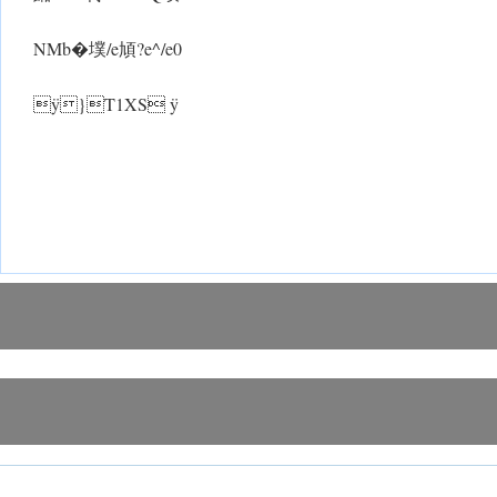
NMb�墣/e頄?e^/e0
ÿ}T1XS ÿ