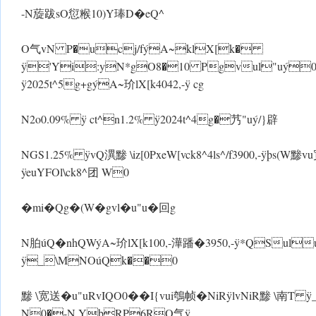
-N蔙跋sO愆糇10)Y琫D�eQ^
O气vN P�ucj/fýA~klX[k�
ÿ'Yi:yN*gO8�10 Pgvul"uý0
ÿ2025t^5g+gýA~玠lX[k4042,- ÿ cg
N2o0.09% ÿ ct^n1.2% ÿ2024t^4g�艿"uý/}辟
NGS1.25% ÿvQ潩黪 \iz[0 PxeW[vck8^4ls^/f3900,- ÿþs(W黪
ÿeuYFOl\ck8^团 W0
�mi�Qg�(W�gvl�u"u�回g
N胉úQ�nhQ WýA~玠lX[k100,-澕蹯�3950,- ÿ*QSu
ÿ_\MNOúQk��0
黪 \宽送�u"uRvIQO0��I{vui鴮帧�NiR ÿlvNiR黪 \南
N0�-N.YbRP6RO气 ÿ