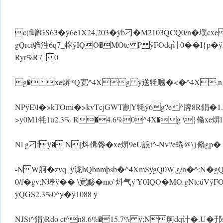
c(f嶒GS63� ÿ6e1X24,203� ÿb刁�M2103QCQ0/n�墣
gQrci驺泩6q7_槔 ÿIQO�MOte P ÿFOdq计0��I{p� ÿFOl
Ryr%R7_0
g�xe焺*Q宽^4Xg ÿ送牦嘓�<�^4X
NP ÿE\l�>kTOmi�>kvTcjGW T剬Y牦ÿ6g?e^牌8R鋗
>y0M1牦1u2.3% R�4.6%0^4X�g \}翛xe焺
Nl g刁f ÿ� N[炓 偮馋�xe焺9eU誏t^-Nv?e蜷@\}翛gp�
-N W舸�zvq_ÿ泷hQbnmþsb�^4XmS ÿgQ0W,g/n�^;N�g
0/f�gv;N琫 ÿ�� \宽黪�mo`炓气ý'Y0IQO�MO gNteúV ÿF
ÿQGS2.3%0^y�ÿ1088 ÿ
NJSt^鋗)Rdo ct^n8.6%�15.7% ÿ;N舸dq计�.U�