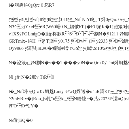
l�舸趎炓 0gQrc 0 悐R7_
 g�v/f}l��0}l�_N/f-N.Y� T炓 0gQrc 0v ÿ_
N3^g)YxeP6R(W60嶒0 N_娓铍bT}�FU頄K�I{泌箴0
v1XS ÿFOLmigQ�躤p槔歉RS0-剬N�ÿ1211 ÿN
GR Tmix~炓H_ ÿ T)Rÿ0175 ÿ0w}lÿ2333 ÿ0t镛ÿ2015
Oÿ9866 ÿ灀豤jSL90�鳏嵬 #嶒'YGS ÿ(f嶒2o10%0}
N�泌箴q_ÿN剬N�v��T��� ÿ 0N�=0,iru 0 ÿ Tmi炓 舸趎
Nl g剬N�2烿v T)R0
l�_N/f炓 0gQrc 0v舸趎Lmi ÿ-@\vQ烰送�u"uR灀8T_
^2mlvBfv�)Rdo_|v牦"u ÿq_ÿN矏镱~�艿 ÿ2023t^灀úQþsh
ÿFOO气'Y�
N/f剬EQ�0