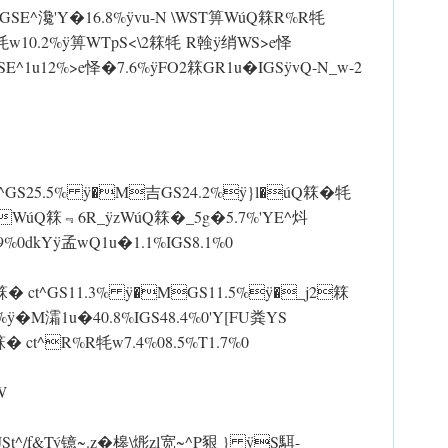
E^瀺'Y�16.8% ÿvu-N \WST箅 WúQ箖R%R牦
牦w10.2% ÿ箅 WTpS<\2箖牦 R螒 ÿ绡WS>e怿
SE^1u12%>e怿�7.6% ÿFO2箖GR1u�IGS ÿvQ-N_w-2
Q箖� ct^GS25.5% ÿ�M吉GS24.2%ÿ}l�úQ箖�牦
頲zWúQ箖﹃6R_ ÿzWúQ箖�_5g�5.7%'YE^炓
%0dkY ÿ孟wQ1u�1.1%IGS8.1%0
GS ÿ2箖� ct^GS11.3% ÿ�MGS11.5%ÿ�_j2箖
�M灀1u�40.8%IGS48.4%0'Y[FU粪YS
ct^R%R牦w7.4%08.5%T1.7%0
W
NJSt^/f&Tý镱~.z�槔\烿zl宽~^ P豤 } ÿS駬-