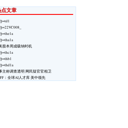
热点文章
ÿþ=td1
ÿþ=22VC008_
ÿþ=the1a
ÿþ=tha1a
美股本周成吸纳时机
ÿþ=thc1a
ÿþ=thb1
ÿþ=thd1a
事主称调查透明 网民疑官官相卫
IFF：全球AI人才库 美中领先