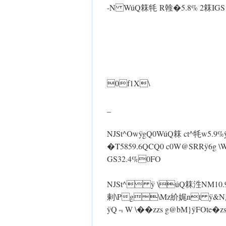
-N WúQ箖牦 R螒�5.8% 2箖IGS
0f1X\
_
NJSt^O w ÿgQ0WúQ箖 ct^牦w
�T5859.6QCQ0 c0W@SRR ÿ6g \ 
GS32.4%0FO
NJSt^ ÿ \úQ箖泩 NM10.9%0�
剌\Pg\Mz紒娓nt ÿ&N胉MRúQ�
ÿQ﹃ W \��zzs g@bM} ÿFOte�z