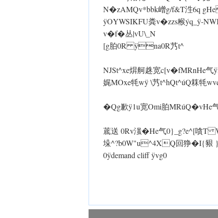
N�zAMQv*bbk嶒g/f&T泩6q gHe ÿ
ÿOYWSIKFU粪v�zzs糇ý
v�f�丛|vU\_N
[g胉0R ÿna0R艿t^
NJSt^xe焺舸趎宽c[v�fMRnHe气 
娓MOxe牦w ÿ \艿t^hQt^úQ箖牦wv
�Qg歉 ÿ1u宽Omi胉MRúQ�vHe气
菧送 0Rv滍�He气0}_g?e^[
垛^?b0W"u^4XQ回狰�I{豤 
0ÿdemand cliff ÿvg0