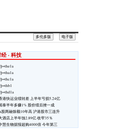
多伦多版
电子版
经 · 科技
ÿþ=the1a
ÿþ=tha1a
ÿþ=thc1a
ÿþ=thb1
ÿþ=thd1a
香港快运业绩转差 上半年亏损5.24亿
国泰半年多赚1% 股价绩后挫一成
A股两融馀额10年高 沪港股市三连升
大酒店上半年蚀2.89亿 收窄35％
中慧生物据报超购4000倍 今年第三