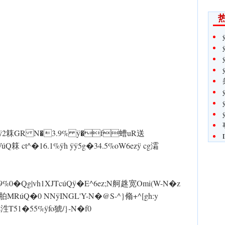
5.9% ÿ2箖GR N�3.9% ÿ�f螬uR送
WúQ箖 ct^�16.1%ÿh ÿ ÿ5g�34.5%oW6ez ÿ cg灀
Qg|vh1XJTcúQ ÿ�E^6ez;N舸趎宽Omi(W-N�z
0 NN ÿINGL'Y-N�@S-^}翛+^[gh:y
s泩T51�55% ÿfo猇/}-N�f0