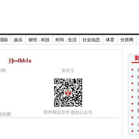
国际
娱乐
财经 · 科技
时尚 · 生活
社会动态
体育
分类网
财
ÿþ=thb1a
新闻网
加关注
明声网温哥华 微信公众号
朋友圈