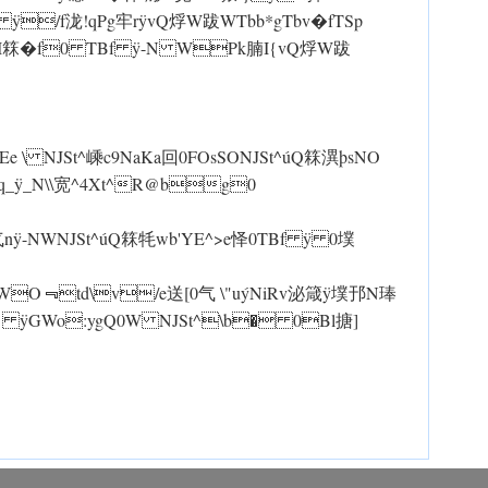
/f泷!qPg牢rÿvQ烰 W跋 WTbb*gTbv�fTSp
q_ÿ-N WI箖�f0 TBf ÿ-N WPk腩I{vQ烰 W跋
ÿEe \ NJSt^嵊c9NaKa回0FOsSO NJSt^úQ箖潩þsNO
q_ÿ_N\\宽^4Xt^R@bg0
n ÿ-N W NJSt^úQ箖牦wb'YE^>e怿0 TBf ÿ 0墣
嗿T WO﹃td\v/e送[0气 \"uýNiRv泌箴 ÿ墣邘N琫
} ÿGWo:ygQ0W NJSt^\b� 0Bl搪]