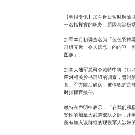
【明报专讯】加军近日暂时解除驻渥太华
一名指挥官的职务，原因与涉极
加军本月初调查名为「蓝色羽饰黑手党」
群组充斥「令人厌恶」的内容，
图像」。
加拿大陆军总司令赖特中将（Lt.-Ge
应对相关脸书群组的调查，暂时
务。军方随后确认，被停职的是韩迪中校
时指挥官接任。
赖特在声明中表示：「在我们积
韧性的加拿大武装部队之际，此
所有加入该群组的现役军人涉嫌