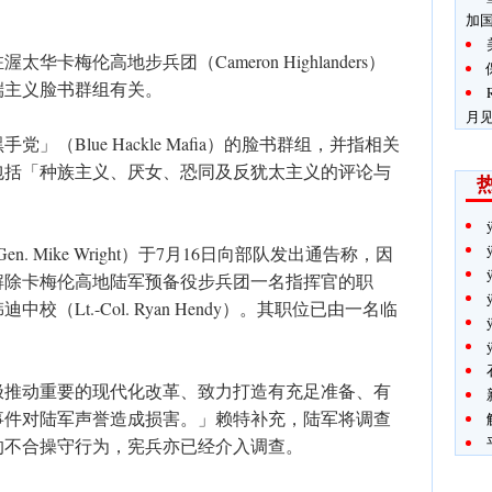
加
卡梅伦高地步兵团（Cameron Highlanders）
端主义脸书群组有关。
月
（Blue Hackle Mafia）的脸书群组，并指相关
包括「种族主义、厌女、恐同及反犹太主义的评论与
n. Mike Wright）于7月16日向部队发出通告称，因
解除卡梅伦高地陆军预备役步兵团一名指挥官的职
ÿ
（Lt.-Col. Ryan Hendy）。其职位已由一名临
极推动重要的现代化改革、致力打造有充足准备、有
事件对陆军声誉造成损害。」赖特补充，陆军将调查
的不合操守行为，宪兵亦已经介入调查。