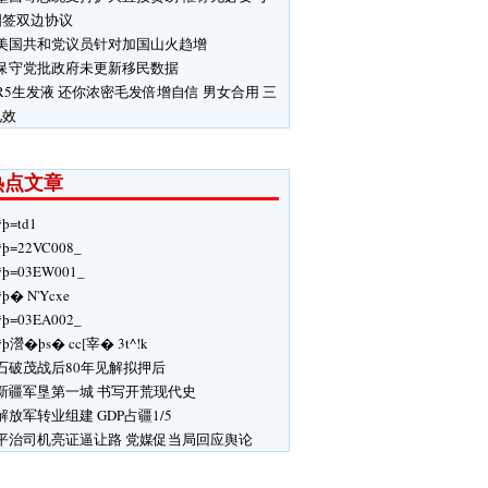
国签双边协议
美国共和党议员针对加国山火趋增
保守党批政府未更新移民数据
R5生发液 还你浓密毛发倍增自信 男女合用 三
见效
热点文章
ÿþ=td1
ÿþ=22VC008_
ÿþ=03EW001_
þ� N'Ycxe
ÿþ=03EA002_
ÿþ瀯�þs� cc[宰� 3t^!k
石破茂战后80年见解拟押后
新疆军垦第一城 书写开荒现代史
解放军转业组建 GDP占疆1/5
平治司机亮证逼让路 党媒促当局回应舆论