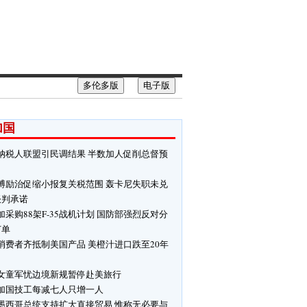
多伦多版
电子版
加国
纳税人联盟引民调结果 半数加人促削总督预
博励治促缩小报复关税范围 轰卡尼失职未兑
谈判承诺
加采购88架F-35战机计划 国防部强烈反对分
订单
消费者齐抵制美国产品 美橙汁进口跌至20年
女童军忧边境新规暂停赴美旅行
加国技工每减七人只增一人
墨西哥总统支持扩大直接贸易 惟称无必要与