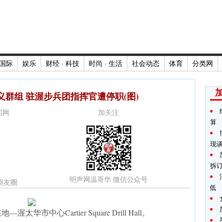
国际
娱乐
财经 · 科技
时尚 · 生活
社会动态
体育
分类网
群组 驻渥步兵团指挥官遭停职(图)
新闻网
加关注
算
现
拆
明声网温哥华 微信公众号
朋友圈
低
市中心Cartier Square Drill Hall。