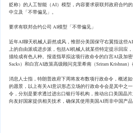
贬称）的人工智能（AI）模型，内容要求获联邦政府合约的A
中立及「不带偏见」。
要求有联邦合约公司 AI模型「不带偏见」
近年AI聊天机械人蔚然成风，惟部分美国保守右翼指这些A
上的自由派或进步派，包括AI机械人就某些特定提示回应，
描绘成有色人种。报道指草拟这项行政命令的白宫AI及加密货
Sacks）和白宫AI政策高级顾问克里希南（Sriram Krishn
消息人士指，特朗普政府下周将发布数项行政命令，概述如
的愿景，以上有关AI意识形态立场的行政命令会是其中之
令，分别是要求透过进出口银行等机构，推动出口美国晶片
向友好国家提供相关技术，确保其使用美国AI而非中国产