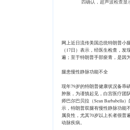
四确认，超声波检查显
网上近日流传美国总统特朗普小
（17日）表示，经医生检查，发
遍；至于特朗普手部瘀青，是因
腿患慢性静脉功能不全
现年79岁的特朗普健康状况备乖
肿胀，为谨慎起见，白宫医疗团
师巴尔巴贝拉（Sean Barbab
示，特朗普双腿有慢性静脉功能不全（chro
属良性，尤其70岁以上长者很普
动脉疾病。