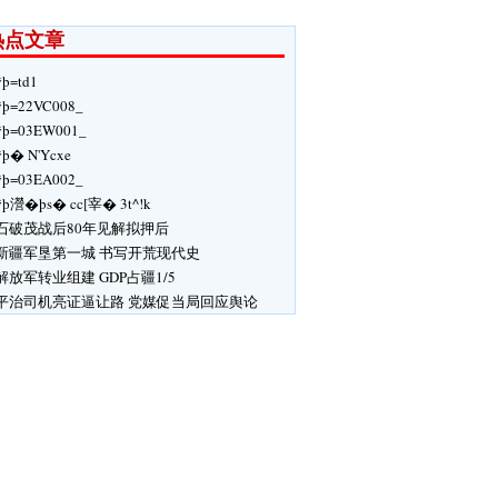
热点文章
ÿþ=td1
ÿþ=22VC008_
ÿþ=03EW001_
þ� N'Ycxe
ÿþ=03EA002_
ÿþ瀯�þs� cc[宰� 3t^!k
石破茂战后80年见解拟押后
新疆军垦第一城 书写开荒现代史
解放军转业组建 GDP占疆1/5
平治司机亮证逼让路 党媒促当局回应舆论