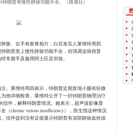
示特朗普有慢性静脉功能不全。（路透社）
ÿ
腿肿胀、右手有瘀青相片，白宫发言人莱维特周四
现特朗普患上慢性静脉功能不全，但强调这病很普
为经常握手及服用阿士匹灵所致。
碢注。莱维特周四表示，特朗普近期发现小腿有轻微
队为他详细检查。莱维特公开了一封特朗普物理治疗
ella）的信件，解释特朗普情况。她表示，超声波影像显
nic venous insufficiency），医生指这种情况
遍。信件提到没有证据显示特朗普有深部静脉血栓或