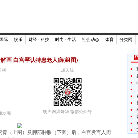
国际
娱乐
财经 · 科技
时尚 · 生活
社会动态
体育
分类网
解画 白宫罕认特患老人病(组图)
新闻网
加关注
明声网温哥华 微信公众号
朋友圈
瘀青（上图）及脚部肿胀（下图）后，白宫发言人周