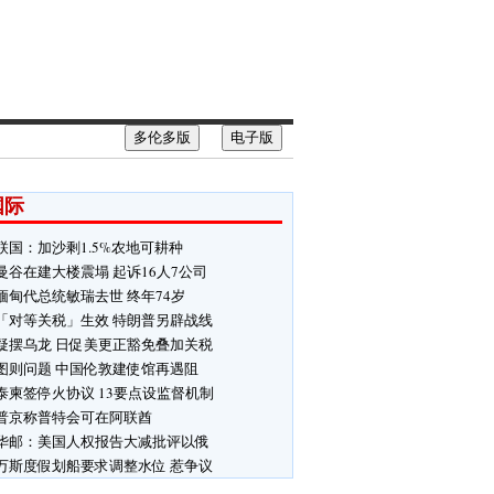
多伦多版
电子版
国际
联国：加沙剩1.5%农地可耕种
曼谷在建大楼震塌 起诉16人7公司
缅甸代总统敏瑞去世 终年74岁
「对等关税」生效 特朗普另辟战线
疑摆乌龙 日促美更正豁免叠加关税
图则问题 中国伦敦建使馆再遇阻
泰柬签停火协议 13要点设监督机制
普京称普特会可在阿联酋
华邮：美国人权报告大减批评以俄
万斯度假划船要求调整水位 惹争议