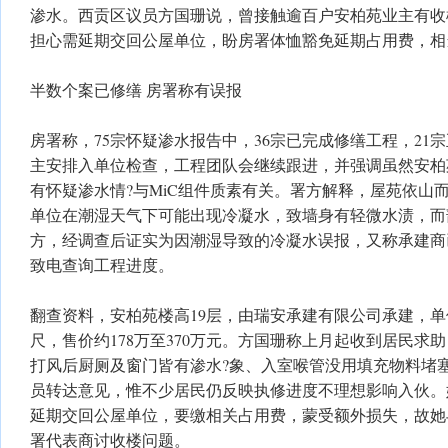
渗水。西贡区议员方国珊说，曾接触逾百户安柏苑业主有收
担心需延期交回公屋单位，盼房署体恤豁免延期占用费，相
半数个案已修缮 房署称有误报
房署称，75宗怀疑渗水报告中，36宗已完成修缮工程，21
主安排入单位检查，工程团队会继续跟进，并强调虽然安柏
有怀疑渗水情?与MiC组件质素有关。署方解释，屋苑依山
单位在潮湿天气下可能出现冷凝水，致墙身有轻微水渍，而
方，经调查后证实为因潮湿导致的冷凝水误报，又称承建商
致电查询工程进度。
翻查资料，安柏苑楼高19层，由瑞安承建有限公司承建，单位
尺，售价约178万至370万元。方国珊称上月起收到居民求
打风后厨厕及窗门皆有渗水?象、入室喉管没用填充物料堵
员转达意见，惟不少居民仍反映执修进度不理想影响入伙。
延期交回公屋单位，要缴相关占用费，蒙受额外损失，故她
署代表商讨收楼问题。