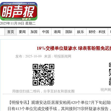
2025年11月18日 星期二
首页
要闻
加国
中国
港闻
国际
娱乐
财经 · 科技
18%交楼单位疑渗水 绿表客盼豁免迟
发布 : 2025-10-09 来源 : 明报新闻网
明声网
用微信扫描二维码，分享至好友和朋友圈
【明报专讯】观塘安达臣居屋安柏苑420个单位7月下旬起
日有413个单位完成交楼手续，其间接到75宗怀疑渗水报告