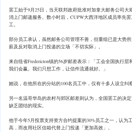
罢工始于9月25日，当天联邦政府批准对加拿大邮务公司大
消上门邮递服务。数小时后，CUPW大西洋地区成员率先
工。
部分员工承认，虽然邮务公司管理不善，但重组已是大势所
薪及反对取消上门投递的立场「不切实际」。
来自纽省Fredericton镇的56岁邮差表示：「工会全国执
我们会赢。我们只想工作，让信件流通就好。」
她说，在他所在的分站的100名员工中，仅有十多人设立纠
另一名温哥华岛的农村与郊区邮差则认为，全国罢工的决定
缺乏团结的现实。
他于今年5月投票支持资方合约提案的30%员工之一，认为工
高，而改用社区信箱代替上门投递「更加高效」。