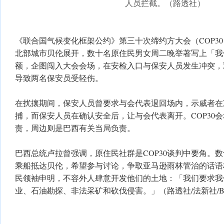
人员拦截。（路透社）
《联合国气候变化框架公约》第三十次缔约方大会（COP30
北部城市贝伦展开，数十名原住民男女周二晚举著写上「我
额，企图闯入大会会场，在安检入口与保安人员发生冲突，
导致两名保安员受轻伤。
在扰攘期间，保安人员曾要求与会代表退回场内，示威者在
捕，而保安人员在确认安全后，让与会代表离开。COP30
责，周边则是巴西有关当局负责。
巴西总统卢拉曾强调，原住民社群是COP30谈判中要角。
乘船抵达贝伦，希望参与讨论，争取亚马逊雨林管治的话语
民领袖申明，不容外人肆意开发他们的土地：「我们要求我
业、石油勘探、非法采矿和砍伐侵害。」（路透社/法新社/B