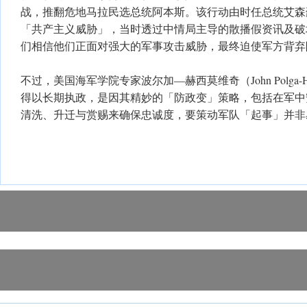
战，推翻危地马拉民选总统阿本斯。该行动由时任总统艾森
「共产主义威胁」，当时透过中情局主导的散播假资讯及破
们相信他们正面对强大的军事攻击威胁，最终迫使军方背弃
不过，美国海军学院专家波尔加—赫西莫维奇（John Polga-He
得以长期执政，是因其精妙的「防政变」策略，包括在军中
清洗、升迁与赏赐来确保忠诚度，要策动军队「起事」并非