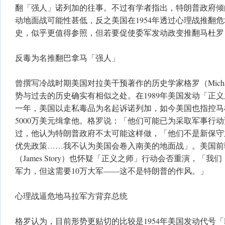
翻「强人」诺列加的往事。不过有学者指出，特朗普政府倾
动地面战可能性甚低，反之美国在1954年透过心理战推翻
史，似乎更值得参照，但若要促使委军发动政变推翻马杜罗
反毒为名推翻巴拿马「强人」
曾撰写冷战时期美国对拉美干预著作的历史学家格罗（Michae
势与过去的历史确实有相似之处。在1989年美国发动「正
一年，美国以走私毒品为名起诉诺列加，如今美国也指控马
5000万美元缉拿他。格罗说：「他们可能已为采取军事行
过，他认为特朗普政府不太可能这样做，「他们不是新保守
优先政策……我不认为美国会卷入南美的地面战」。美国前
（James Story）也怀疑「正义之师」行动会否重演，「
军力，但这需要10万大军——这不是特朗普的作风。」
心理战逼危地马拉军方背弃总统
格罗认为，目前形势更贴切的比较是1954年美国发动代号「PB