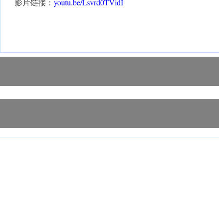
影片链接：
youtu.be/Lsvrd0TVidI