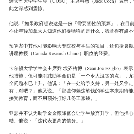
渥太华大学学生会（UOSU）主席科恩（Jack Coen）表
此之深感到震惊。
他说:「如果政府想说这是一份『需要牺牲的预算』，在目
不让年轻加拿大人知道他们要牺牲的是什么，我觉得有点不
预算案中其他可能影响大专院校与学生的项目，还包括暑期
讲座教授（Canada Research Chairs）职位的经费。
卡尔顿大学学生会主席乔-埃齐格博（Sean Joe-Ezigbo
他措施，但可能削减助学金仍是「一个令人沮丧的点」，尤
全问题本已上升。他说：「在一处给予支持，另一处又拿走
有，对吧？」他又说。「那些仰赖这笔钱的学生本来期待能
接受教育，而不用额外打好几份工赚钱。」
亚瑟并不认为助学金金额降低会让学生放弃升学，但他担心
糟。他说：「这代表更高的债务。」