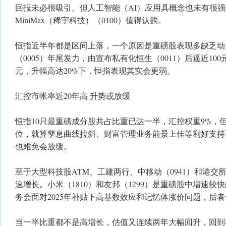
回报未必很吸引。但人工智能（AI）应用具概念也未有很
MiniMax（稀宇科技）（0100）值得认购。
恒指近半年都是区间上落，一个原因是重磅股表现多缺乏动
（0005）年尾发力，由宣布私有化恒生（0011）后逼近100
元，升幅高达20%下，恒指表现其实会更弱。
汇控市帐率近20年高 升势或放缓
恒指10只最重磅成分股共占比重已达一半，汇控权重9%，但
位，就算孳息曲线拉斜、财富管理业务前景上佳等利好支持
也难免会放缓。
至于大型科技股ATM、工建两行、中移动（0941）和港交所
速增长。小米（1810）和友邦（1299）是重磅股中增速
务会面对2025年补贴下高基数效应和记忆体涨价问题，后
当一半比重都不是高增长，估值又连续两年大幅回升，回到