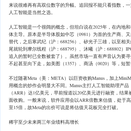
来说很难再有高双位数字的升幅。追回报不能只看指数，一
人工智能是当然之选。
人工智能是一个很阔的概念，但坦白说在2025年，在内地
体主导。原本是半导体股如中芯（0981）为首的生产商、
替代，之后寒武纪（沪：688256）、矽光子三雄，以至相
尾就轮到摩尔线程（沪：688795）、沐曦（沪：688802）
追入的暂时已全数被套了）。虽然市场一直有声音认为要寻
不起甚至向下走，如美图（1357）、商汤（0020）等，短
不过随著Meta（美：META）以巨资收购Manus，加上Min
用概念的炒作会明显大不同。Manus主打人工智能助理产
（ARR）达1亿美元，早前报道以20亿美元进行融资，结果被
面收购。一般来说，软件应用会以ARR倍数来估值，处于高
至15倍，故Meta的出价可说是将估值天花板完全打破。
稀宇至少未来两三年业绩料高增长