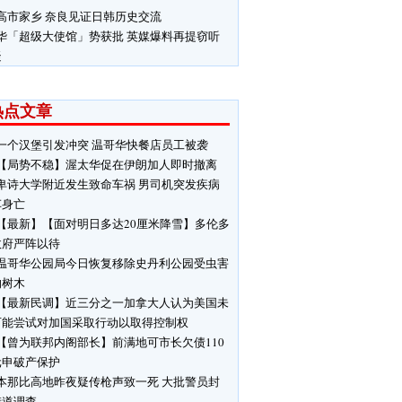
高市家乡 奈良见证日韩历史交流
华「超级大使馆」势获批 英媒爆料再提窃听
疑
热点文章
一个汉堡引发冲突 温哥华快餐店员工被袭
【局势不稳】渥太华促在伊朗加人即时撤离
卑诗大学附近发生致命车祸 男司机突发疾病
车身亡
【最新】【面对明日多达20厘米降雪】多伦多
政府严阵以待
温哥华公园局今日恢复移除史丹利公园受虫害
响树木
【最新民调】近三分之一加拿大人认为美国未
可能尝试对加国采取行动以取得控制权
【曾为联邦内阁部长】前满地可市长欠债110
元申破产保护
本那比高地昨夜疑传枪声致一死 大批警员封
街道调查