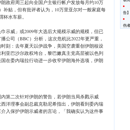
朗政府周三起向全国户主银行帐户发放每月约10万
元）补贴，但有批评者认为，10万里亚尔对一般家庭每
告】
可谓杯水车薪。
伤
头巾示威」或2009年大选后大规模示威的规模，但已
播公司（BBC）分析，这次危机比2022年更严重，
的时刻：去年夏天以伊战争，美国空袭重创伊朗核设
叙利亚巴沙尔政权垮台，黎巴嫩真主党高层被以色列
美国在委内瑞拉行动进一步收窄伊朗海外选项，伊朗
周内第二次针对伊朗的警告，若伊朗当局杀戮示威
大西洋理事会副总裁克勒尼希指出，伊朗看到委内瑞
言介入保护伊朗示威者的言论，「我确实认为这件事
。