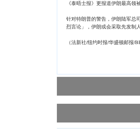
《泰晤士报》更报道伊朗最高领
针对特朗普的警告，伊朗陆军总
烈言论」，伊朗或会采取先发制
（法新社/纽约时报/华盛顿邮报/BB