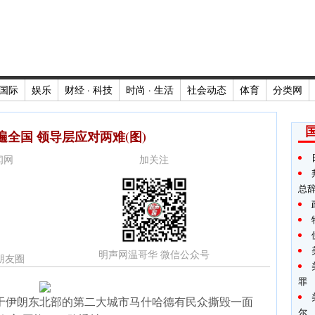
国际
娱乐
财经 · 科技
时尚 · 生活
社会动态
体育
分类网
遍全国 领导层应对两难(图)
新闻网
加关注
总
明声网温哥华 微信公众号
朋友圈
罪
于伊朗东北部的第二大城市马什哈德有民众撕毁一面
尔