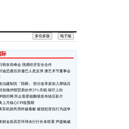
多伦多版
电子版
国际
日韩奈良峰会 强调经济安全合作
邦迪恐袭后弃邀巴人惹反弹 澳艺术节董事会
辞
政治建制忧「陪葬」 部分改革派加入撑镇压
特加徵伊朗贸易伙伴25%关税 续吁上街
伊朗封网 民众靠星链翻墙发布镇压影片
美上月核心CPI低预期
美军机扮民用炸贩毒艇 被指犯背信行为战争
美财金前高官环球央行行长各联署 声援鲍威