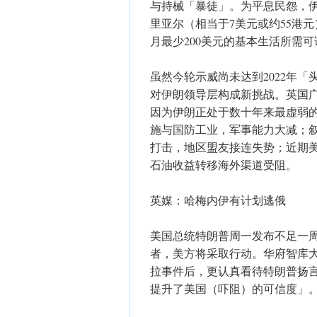
与持械「暴徒」。为平息民怨，伊
里亚尔（相当于7美元或约55港
月最少200美元的基本生活所需
虽然今轮示威尚未达到2022年「
对伊朗领导层构成新挑战。英国广
因为伊朗正处于数十年来最虚弱
施与国防工业，军事能力大减；
打击，地区盟友接连失势；近期
石油收益转移海外渠道受阻。
英媒：哈梅内伊有计划逃俄
美国总统特朗普周一发布不足一
者，美方将采取行动。华府智库
拉事件后，更认真看待特朗普扬
提升了美国（吓阻）的可信度」