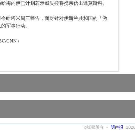
袖哈梅内伊已计划若示威失控将携亲信出逃莫斯科。
司令哈塔米周三警告，面对针对伊斯兰共和国的「激
人的军事行动。
C/CNN）
©版权所有 -
明声报
202