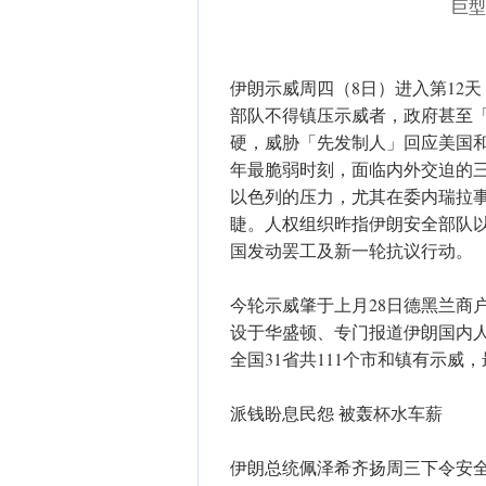
巨型
伊朗示威周四（8日）进入第12
部队不得镇压示威者，政府甚至
硬，威胁「先发制人」回应美国
年最脆弱时刻，面临内外交迫的
以色列的压力，尤其在委内瑞拉
睫。人权组织昨指伊朗安全部队
国发动罢工及新一轮抗议行动。
今轮示威肇于上月28日德黑兰商
设于华盛顿、专门报道伊朗国内人
全国31省共111个市和镇有示威，
派钱盼息民怨 被轰杯水车薪
伊朗总统佩泽希齐扬周三下令安