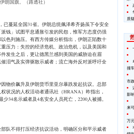
伊朗国旗。（路透社）
质
天，已蔓延全国31省。伊朗总统佩泽希齐扬虽下令安全
「派钱」试图平息通胀引发的民怨，惟军方态度仍强
和以色列施压。有西方传媒分析指出，伊朗正陷数十
三重压力：失控的经济危机、政治危机，以及美国和
事件发生之后，更让德黑兰感到美国的威胁迫在眉
以催泪气及实弹驱散示威者；流亡海外反对派呼吁全
撞
市
户因物价飙升及伊朗货币里亚尔暴跌发起抗议。总部
权状况的人权活动者通讯社（HRANA）昨指出，
影
最少34名示威者及4名安全人员死亡，2200人被捕。
来
万
全部队不得打压经济抗议活动，明确区分和平示威者
锁