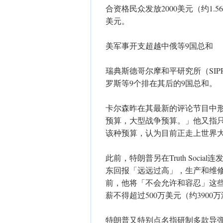
合资格民众发放2000美元（约1.
美元。
美军事开支超越中俄等9国总和
瑞典斯德哥尔摩和平研究所（SIP
罗斯等9个排在其后的9国总和。
卡尔森昨在其最新的评论节目中
预算，大型战争预算。」他又指
该种预算，认为目前正走上世界
此前，特朗普另在Truth Soc
东回报「远远过高」，生产和维
前，他将「不会允许和容忍」这
薪不得超过500万美元（约390
特朗普又特别点名指研制多款导弹