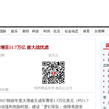
国际
娱乐
财经 · 科技
时尚 · 生活
社会动态
体育
分类网
增至11.7万亿 掀大战忧虑
新闻网
加关注
总
明声网温哥华 微信公众号
朋友圈
罪
27财政年度大增逾五成军费至1.5万亿美元（约11.7
前动荡和危险时期」建设「梦幻军队」保障美国安
尔