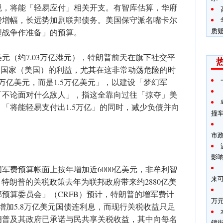
税，将能「轻易应付」相关开支。有智库估算，华府
费增幅，长远势加剧联邦债务。美国保守派名嘴卡尔
质
型战争作准备」的预算。
亿美元（约7.03万亿港元），特朗普前天在旗下社交平
「为了我们国家（美国）的利益，尤其在这非常动荡危险的时
1万亿美元，而是1.5万亿美元」，以建设「梦幻军
「不论面对什么敌人」，指这全靠向过往「掠夺」美
「将能轻易支付出1.5万亿」的同时，减少负债并向
撞
市
影
军费预算帐面上按年增加近6000亿美元，非牟利智
来
，特朗普的关税政策去年为联邦政府带来约2880亿美
预算委员会」（CRFB）预计，特朗普的增军费计
万
并增加5.8万亿美元国债连利息，而现行关税收益只足
朗普及其政府已承诺与民共享关税收益，其中向每名
锁