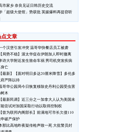
高市家乡 奈良见证日韩历史交流
华「超级大使馆」势获批 英媒爆料再提窃听
疑
热点文章
一个汉堡引发冲突 温哥华快餐店员工被袭
【局势不稳】渥太华促在伊朗加人即时撤离
卑诗大学附近发生致命车祸 男司机突发疾病
车身亡
【最新】【面对明日多达20厘米降雪】多伦多
政府严阵以待
温哥华公园局今日恢复移除史丹利公园受虫害
响树木
【最新民调】近三分之一加拿大人认为美国未
可能尝试对加国采取行动以取得控制权
【曾为联邦内阁部长】前满地可市长欠债110
元申破产保护
本那比高地昨夜疑传枪声致一死 大批警员封
街道调查