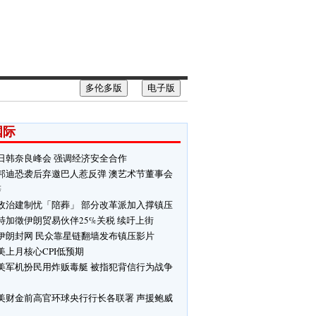
多伦多版
电子版
国际
日韩奈良峰会 强调经济安全合作
邦迪恐袭后弃邀巴人惹反弹 澳艺术节董事会
辞
政治建制忧「陪葬」 部分改革派加入撑镇压
特加徵伊朗贸易伙伴25%关税 续吁上街
伊朗封网 民众靠星链翻墙发布镇压影片
美上月核心CPI低预期
美军机扮民用炸贩毒艇 被指犯背信行为战争
美财金前高官环球央行行长各联署 声援鲍威