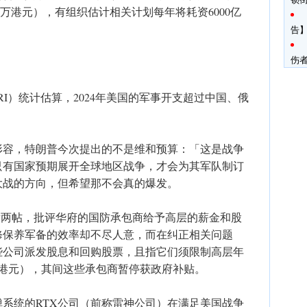
56万港元），有组织估计相关计划每年将耗资6000亿
告】
伤
RI）统计估算，2024年美国的军事开支超过中国、俄
形容，特朗普今次提出的不是维和预算：「这是战争
只有国家预期展开全球地区战争，才会为其军队制订
大战的方向，但希望那不会真的爆发。
ial连发两帖，批评华府的国防承包商给予高层的薪金和股
修保养军备的效率却不尽人意，而在纠正相关问题
些公司派发股息和回购股票，且指它们须限制高层年
0万港元），其间这些承包商暂停获政府补贴。
系统的RTX公司（前称雷神公司）在满足美国战争