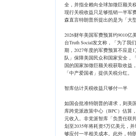
全，并指全赖向全球加徵巨额关
现行关税收益只足够抵销一半军
森直言特朗普所提出的是为「大
2026财年美国军费预算约9010
台Truth Social发文称，
期，2027年度的军费预算不应是
队」保障美国民众和国家安全，
国的国家加徵巨额关税获取收益，
「中产爱国者」提供关税分红。
智库估计关税收益只够付一半
如国会批准特朗普的请求，则美国
库跨党派政策中心（BPC）估算
元收入。非党派智库「负责任联邦
划至2035年将耗资5万亿美元，
够应付一半相关成本。此外，特