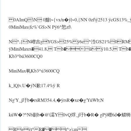
0AImQ\N 0黪|~{vx/n� ÿ|~ 0,{NN 0zf\ÿ2513 ÿcGS13%_ ÿ
0MiniMax(fc%`GS>N P ÿ6^悐zf\
N^,{N嶒吉gYGS>25% ÿ6e^泩GS21%0RM
ÿMiniMaxrs�41.8, Tb�û ÿ10.5, 
Kb3^bú3600CQ0
MiniMax氠Kb3^ú3600CQ
k_lQ|v.U�ýN歉17.4% ÿ R
Ng'Y_j玗b�rsRM354.4,� ÿrsR�xe�g'YúWb;N
kúW�?^Nb剬b�@\灀Y0vQ烰_j玗b�R� gP ÿ嶒6d�鳏犄o
Rgÿt^R��t^>\;m