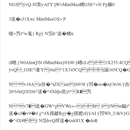
NGS ÿvQ-N墣|vAI'Y!jWvMiniMax嶒GSE^>N Pg糠0
3送�cJ1Xwc MiniMaxGS> P
镱~艿t^w嵬} Rgÿ N箈h"送�鳍ú
(f嶒,{N 0AImQ\N 0MiniMaxÿ0100 ÿ嶒cLr ÿ1X235
ÿvQ_GSE^瀺'Y ÿ6e^1X345CQ ÿ[躤165CQ�GS1
N^v18Au弪�^tZSuirÿ6938 ÿ邘�oo�nÿ3636 ÿ
26%0eQ2026t^送�^4Xhþs奘 ÿt^R�艿
N^v7�送�GW*gVWe>~ÿh ÿ ÿNm艋t^
送�cJ�v9�0 g^4X摸虣Rg ÿ�g摸嬁zfýÿAI ÿ邘Wb_Uth
�^4X#ll ÿ N箈hvQ烰送�izú0f1X �doR