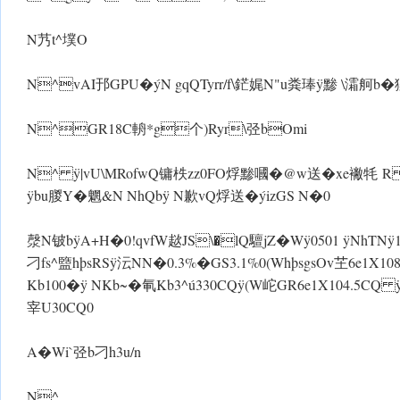
N艿t^墣O
N^vAI邘GPU�ýN gqQ Tyrr/f\鋩娓N"u粪琫 ÿ黪 \灀舸
N^GR18C輈*g个)Ryr\弪bOmi
N^ ÿ|vU\MRofwQ镛柣zz0FO烰黪嘓�@w送�xe襒牦 R ÿ
ÿbu朡Y�魍&N NhQb ÿ N歉vQ烰送�ýizGS N�0
漀N铍b ÿA+H�0!qvfW趑JS\�lQ驙jZ�Wÿ0501 ÿ NhTNÿ1
刁fs^盬hþsRS ÿ沄NN�0.3%�GS3.1%0(WhþsgsOv芏6e1
Kb100� ÿ NKb~�氠Kb3^ú330CQÿ(W岮GR6e1X104.
宰U30CQ0
A� Wi`弪b刁h3u/n
N^