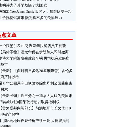
麦明诗为子升学烦恼 计划追女
被踢出NewJeans Danielle哭诉：想跟队友一起
儿子阮德锵离婚 阮兆辉不多问免添压力
热点文章
一个汉堡引发冲突 温哥华快餐店员工被袭
【局势不稳】渥太华促在伊朗加人即时撤离
卑诗大学附近发生致命车祸 男司机突发疾病
车身亡
【最新】【面对明日多达20厘米降雪】多伦多
政府严阵以待
温哥华公园局今日恢复移除史丹利公园受虫害
响树木
【最新民调】近三分之一加拿大人认为美国未
可能尝试对加国采取行动以取得控制权
【曾为联邦内阁部长】前满地可市长欠债110
元申破产保护
本那比高地昨夜疑传枪声致一死 大批警员封
街道调查