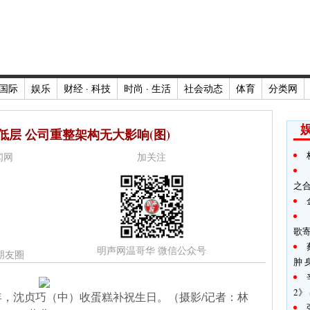
国际
娱乐
财经 · 科技
时尚 · 生活
社会动态
体育
分类网
嘲低层 公司重整架构无大影响(图)
新闻网
加关注
之
歌
明声网温哥华 微信公众号
朋友圈
肿 
2》
周年，沈贞巧（中）收蛋糕补祝生日。（摄影/记者：林