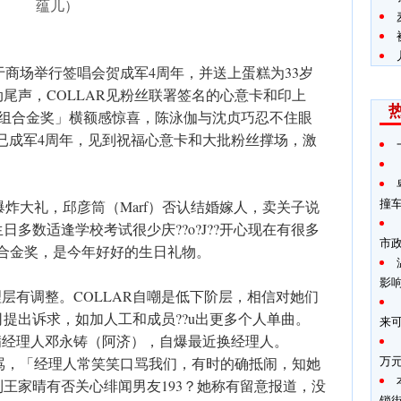
蕴儿）
于商场举行签唱会贺成军4周年，并送上蛋糕为33岁
动尾声，COLLAR见粉丝联署签名的心意卡和印上
叱?组合金奖」横额感惊喜，陈泳伽与沈贞巧忍不住眼
眼已成军4周年，见到祝福心意卡和大批粉丝撑场，激
撞
爆炸大礼，邱彦筒（Marf）否认结婚嫁人，卖关子说
多数适逢学校考试很少庆??o?J??开心现在有很多
市
合金奖，是今年好好的生日礼物。
影
理层有调整。COLLAR自嘲是低下阶层，相信对她们
提出诉求，如加人工和成员??u出更多个人单曲。
来
不满经理人邓永铸（阿济），自爆最近换经理人。
万
责骂，「经理人常笑笑口骂我们，有时的确抵闹，知她
王家晴有否关心绯闻男友193？她称有留意报道，没
锁