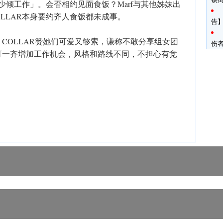
少倾工作」。会否相约见面食饭？Marf与其他姊妹出
OLLAR本身要约齐人食饭都未成事。
告】
，COLLAR赞她们可爱又够索，谦称不敢分享组女团
伤
可一齐增加工作机会，风格和路线不同，不担心有竞