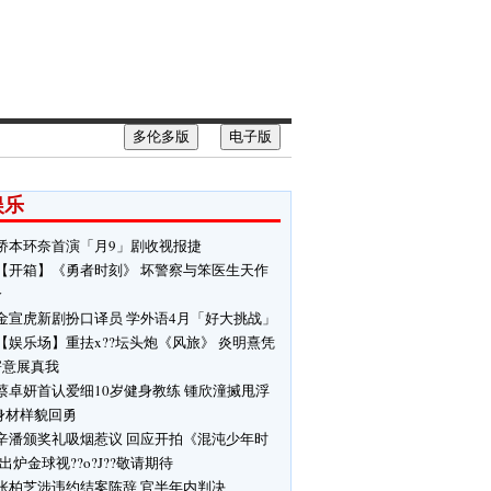
多伦多版
电子版
娱乐
桥本环奈首演「月9」剧收视报捷
【开箱】《勇者时刻》 坏警察与笨医生天作
合
金宣虎新剧扮口译员 学外语4月「好大挑战」
【娱乐场】重抾x??坛头炮《风旅》 炎明熹凭
寄意展真我
蔡卓妍首认爱细10岁健身教练 锺欣潼搣甩浮
身材样貌回勇
辛潘颁奖礼吸烟惹议 回应开拍《混沌少年时
 出炉金球视??o?J??敬请期待
张柏芝涉违约结案陈辞 官半年内判决