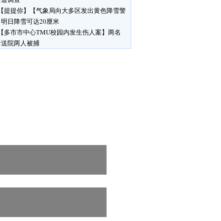
【提提你】【气象局向大多区发出黄色降雪警
明日降雪可达20厘米
【多市市中心TMU校园内发生伤人案】两名
者送院两人被捕