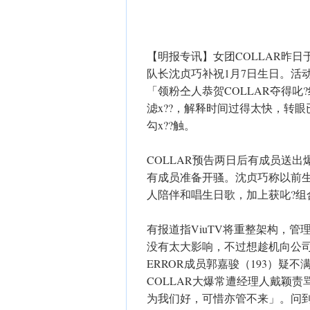
【明报专讯】女团COLLAR昨日
队长沈贞巧补祝1月7日生日。活
「领粉仝人恭贺COLLAR夺得
滤x??，解释时间过得太快，转
勾x??触。
COLLAR预告两日后有成员送出
有成员准备开骚。沈贞巧称以前生日
人陪伴和唱生日歌，加上获叱?组
有报道指ViuTV将重整架构，管
没有太大影响，不过想趁机向公司
ERROR成员郭嘉骏（193）疑
COLLAR大爆常遭经理人戴颖
为我们好，可惜亦管不来」。问到