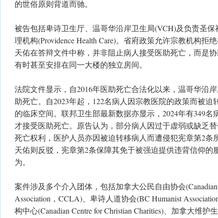
的世俗原则背道而驰。
被告包括卑诗卫生厅、温哥华沿岸卫生局(VCH)及负责圣
理机构(Providence Health Care)。省府政策允许宗教
天佑在答辩文件中称，并非阻止病人接受医助死亡，而是协
有时甚至安排在同一大楼的独立房间。
法院文件显示，自2016年医助死亡合法化以来，温哥华沿岸
助死亡。自2023年起，122名病人因宗教医院的政策而被迫
的临床空间。联邦卫生部最新数据亦显示，2024年有349
才接受医助死亡。原告认为，部分病人因过于虚弱或缺乏替
死亡权利，医护人员亦因被迫转移病人而遭侵犯宪章第2条
天佑则反驳，宪章第2条保障其免于被强迫提供违背信仰的
为。
案件涉及多个介入团体，包括加拿大公民自由协会(Canadian Civil 
Association，CCLA)、卑诗人道协会(BC Humanist Assoc
构中心(Canadian Centre for Christian Charities)、加拿大