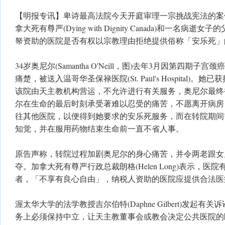
【明报专讯】卑诗最高法院今天开庭审理一宗挑战宪法的案
拿大死有尊严(Dying with Dignity Canada)和一名病
帑资助的医院是否有权以宗教理由拒绝提供俗称「安乐死」
34岁奥尼尔(Samantha O'Neill，图)去年3月因第四期
痛楚，被送入温哥华圣保禄医院(St. Paul's Hospital)
该院由天主教机构营运，不允许进行有关服务，奥尼尔最终
尔在生命的最后时刻承受著难以忍受的痛苦，不愿离开病房
往其他医院，以便得到她要求的安乐死服务，而在转院期间
知觉，并在服用药物结束生命前一直不省人事。
原告声称，转院过程加剧奥尼尔的身心痛苦，并令两老跟女
夺。加拿大死有尊严行政总裁朗格(Helen Long)表示，
者，「不享有良心自由」，纳税人资助的医院应提供合法医
渥太华大学的法学教授吉尔伯特(Daphne Gilbert)发起
务上必须保持中立，让天主教董事会或教会决定公共医院的