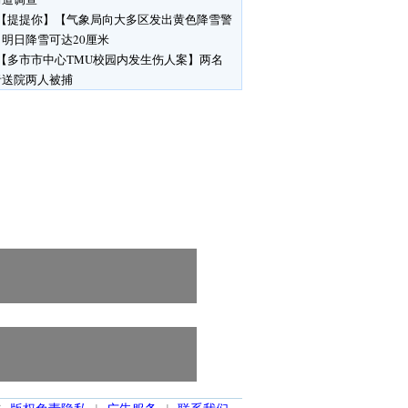
【提提你】【气象局向大多区发出黄色降雪警
明日降雪可达20厘米
【多市市中心TMU校园内发生伤人案】两名
者送院两人被捕