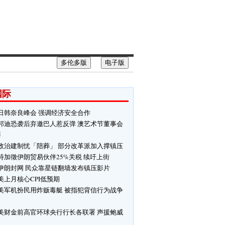
多伦多版
电子版
国际
日韩奈良峰会 强调经济安全合作
邦迪恐袭后弃邀巴人惹反弹 澳艺术节董事会
辞
政治建制忧「陪葬」 部分改革派加入撑镇压
特加徵伊朗贸易伙伴25%关税 续吁上街
伊朗封网 民众靠星链翻墙发布镇压影片
美上月核心CPI低预期
美军机扮民用炸贩毒艇 被指犯背信行为战争
美财金前高官环球央行行长各联署 声援鲍威