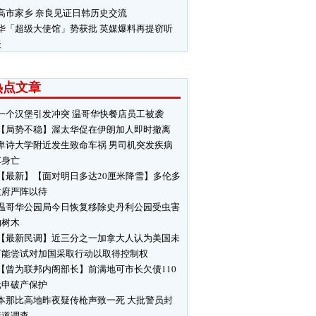
高市家乡 奈良见证日韩历史交流
华「超级大使馆」势获批 英媒爆料再提窃听
疑
热点文章
一个汉堡引发冲突 温哥华快餐店员工被袭
【局势不稳】渥太华促在伊朗加人即时撤离
卑诗大学附近发生致命车祸 男司机突发疾病
车身亡
【最新】【面对明日多达20厘米降雪】多伦多
政府严阵以待
温哥华公园局今日恢复移除史丹利公园受虫害
响树木
【最新民调】近三分之一加拿大人认为美国未
可能尝试对加国采取行动以取得控制权
【曾为联邦内阁部长】前满地可市长欠债110
元申破产保护
本那比高地昨夜疑传枪声致一死 大批警员封
街道调查