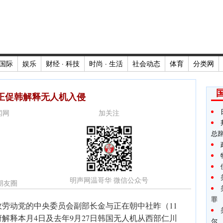
国际
娱乐
财经 · 科技
时尚 · 生活
社会动态
体育
分类网
正促韩解释无人机入侵
新闻网
加关注
总
明声网温哥华 微信公众号
朋友圈
罪
劳动党的中央委员会副部长金与正在朝中社昨（11
解释本月4日及去年9月27日韩国无人机从西部仁川
尔