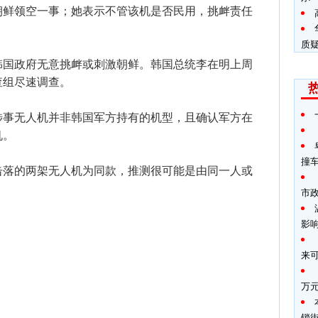
朝鲜领空一事；她表示不管该机是否民用，挑衅责任
质
韩国政府无意挑衅或刺激朝鲜。韩国总统李在明上周
查组尽速调查。
涉事无人机并非韩国军方持有的机型，且确认军方在
机。
撞
击落的两架无人机为同款，推测很可能是由同一人或
市
影
来
万
锁