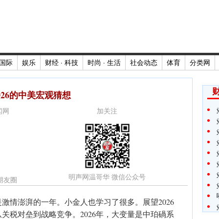
国际
娱乐
财经 · 科技
时尚 · 生活
社会动态
体育
分类网
财
026的中美宏观猜想
新闻网
加关注
明声网温哥华 微信公众号
朋友圈
是激情澎湃的一年。小金人也学习了很多。展望2026
关税对垒到战略竞争。2026年，大变量是中珀碢系