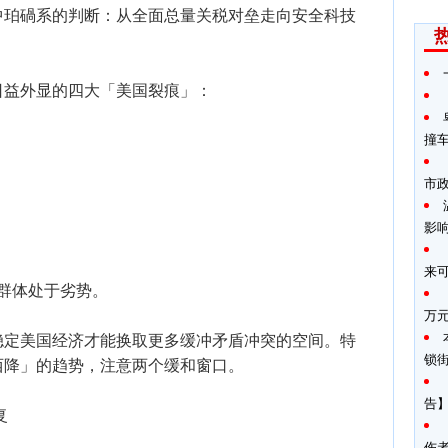
中珀碢系的判断：从全面总量关税对垒走向安全科技
对日益外显的四大「美国裂痕」：
撞
市
影
来
群体处于劣势。
万
稳定美国经济才能换取更多缓冲矛盾冲突的空间。特
锁
西降」的趋势，注意两个缓和窗口。
告】
复
伤