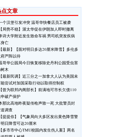
热点文章
一个汉堡引发冲突 温哥华快餐店员工被袭
【局势不稳】渥太华促在伊朗加人即时撤离
卑诗大学附近发生致命车祸 男司机突发疾病
车身亡
【最新】【面对明日多达20厘米降雪】多伦多
政府严阵以待
温哥华公园局今日恢复移除史丹利公园受虫害
响树木
【最新民调】近三分之一加拿大人认为美国未
可能尝试对加国采取行动以取得控制权
【曾为联邦内阁部长】前满地可市长欠债110
元申破产保护
本那比高地昨夜疑传枪声致一死 大批警员封
街道调查
【提提你】【气象局向大多区发出黄色降雪警
明日降雪可达20厘米
【多市市中心TMU校园内发生伤人案】两名
者送院两人被捕