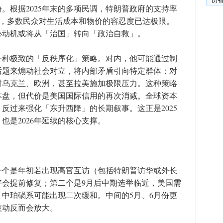
份。根据2025年末的多项民调，特朗普政府的支持率
间」，多数民众对生活成本和物价的容忍度已达极限。
心动机或将从「治国」转向「政治自救」。
一种极致的「反秩序化」策略。对内，他可能通过制
话题来煽动社会对立，将内部矛盾引向特定群体；对
对乌克兰、欧洲，甚至拉美施加极限压力。这种策略
本盘，但代价是美国国际信用的再次消减。全球资本
反过来强化「东升西降」的长期叙事。这正是2025
也是2026年延续的核心支撑。
：一个是年初若出现高官互访（包括特朗普访华或外长
好会提前修复；第二个是9月后中期选举临近，美国需
中珀碢系可能出现二次缓和。中间的5月、6月份更
波动反而会放大。