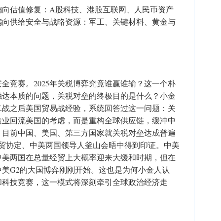
偏向估值修复：A股科技、港股互联网、人民币资产
偏向供给安全与战略资源：军工、关键材料、黄金与
全竞赛。2025年关税博弈究竟谁赢谁输？这一个朴
触达本质的问题，关税对垒的终极目的是什么？小金
二战之后美国贸易战经验，系统回答过这一问题：关
造业回流美国的考虑，而是重构全球供应链，缓冲中
。目前中国、美国、第三方国家就关税对垒达成普遍
经贸协定、中美两国领导人釜山会晤中得到印证。中美
中美两国在总量经贸上大概率迎来大缓和时期，但在
美G2的大国博弈刚刚开始。这也是为何小金人认
全和科技竞赛，这一模式将深刻牵引全球政治经济走