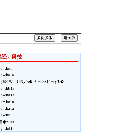
多伦多版
电子版
经 · 科技
ÿþ=the1
ÿþ=tha1a
ÿþ醯úWh_U跠ÿ/n�艿t^eGS12% g3,�
ÿþ=thb1a
ÿþ=thd1a
ÿþ=the1a
ÿþ=tha1a
ÿþ=thc1
嚜�=thb1
ÿþ=thd1