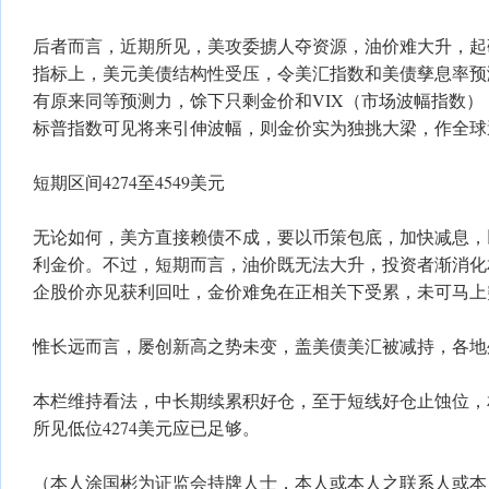
后者而言，近期所见，美攻委掳人夺资源，油价难大升，起
指标上，美元美债结构性受压，令美汇指数和美债孳息率预
有原来同等预测力，馀下只剩金价和VIX（市场波幅指数）
标普指数可见将来引伸波幅，则金价实为独挑大梁，作全球
短期区间4274至4549美元
无论如何，美方直接赖债不成，要以币策包底，加快减息，
利金价。不过，短期而言，油价既无法大升，投资者渐消化
企股价亦见获利回吐，金价难免在正相关下受累，未可马上突
惟长远而言，屡创新高之势未变，盖美债美汇被减持，各地
本栏维持看法，中长期续累积好仓，至于短线好仓止蚀位，
所见低位4274美元应已足够。
（本人涂国彬为证监会持牌人士，本人或本人之联系人或本