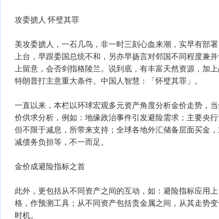
攻委掳人 怀璧其罪
美攻委掳人，一石几鸟，非一时三刻心血来潮，实早有部署
上台，早跟委国总统不和，另亦早扬言对邻国不同程度兼并
上留意，会否剑指格陵兰。说到底，有丰富天然资源，加上
特朗普打主意重大条件。中国人智慧：「怀璧其罪」。
一直以来，本栏以环球宏观多元资产角度分析金价走势，当
价供求分析，例如：地缘政治事件引发避险需求；主要央行
但不限于减息，所带来支持；全球各地外汇储备层面买金，
减债务负担等，不一而足。
金价成避险指标之首
此外，更包括从不同资产之间的互动，如：避险指标应用上
格，作预测工具；从不同资产包括贵金属之间，从其走势变
时机。