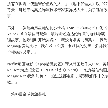
所有在困境中仍坚守价值观的人。」《地下代理人》以197
背景，讲述韦纳莫拉饰演技术专家兼异见人士，为了逃避政
事。
另外，74岁瑞典男星施达伦沙士格（Stellan Skarsgard）凭《情
Value）首夺最佳男配角，该片讲述施达伦饰演的电影导演
理故事。他致谢时开玩笑说：「我没有准备（得奖），因为
Megan的爱与支持，我在戏中饰演一名糟糕的父亲，多得
个糟糕的父亲。」
Netflix动画电影《Kpop猎魔女团》请来韩国唱作人Ejae、美籍
Rei Ami为虚拟女团HUNTR/X唱《Golden》，包办最
Maggie Kang致谢时称：「透过这部电影，展现我们眼中
敢。」
（第83届金球奖颁奖礼）