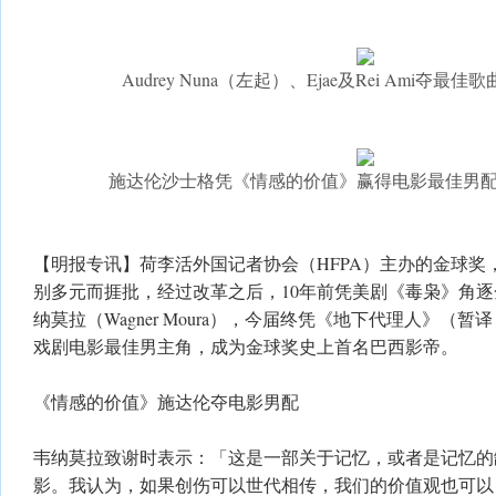
Audrey Nuna（左起）、Ejae及Rei Ami夺
施达伦沙士格凭《情感的价值》赢得电影最佳男
【明报专讯】荷李活外国记者协会（HFPA）主办的金球奖
别多元而捱批，经过改革之后，10年前凭美剧《毒枭》角
纳莫拉（Wagner Moura），今届终凭《地下代理人》（暂译，The
戏剧电影最佳男主角，成为金球奖史上首名巴西影帝。
《情感的价值》施达伦夺电影男配
韦纳莫拉致谢时表示：「这是一部关于记忆，或者是记忆的
影。我认为，如果创伤可以世代相传，我们的价值观也可以