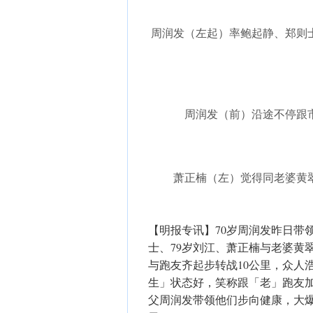
周润发（左起）率鲍起静、郑则
周润发（前）沿途不停跟市
萧正楠（左）觉得同老婆黄
【明报专讯】70岁周润发昨日带领
士、79岁刘江、萧正楠与老婆黄
与跑友齐起步转战10公里，众人
生」状态好，笑称跟「老」跑友
父周润发带领他们步向健康，大爆