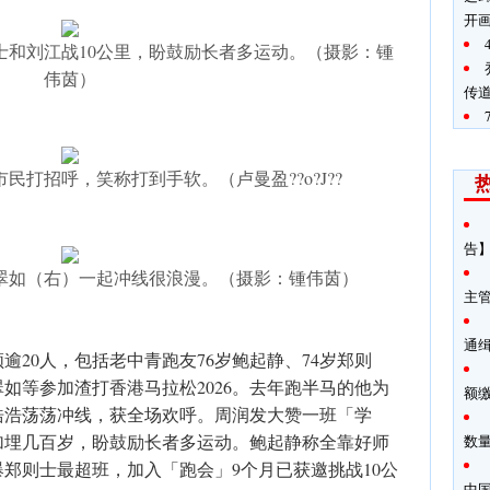
开
士和刘江战10公里，盼鼓励长者多运动。（摄影：锺
伟茵）
传
民打招呼，笑称打到手软。（卢曼盈??o?J??
告】
翠如（右）一起冲线很浪漫。（摄影：锺伟茵）
主
通
逾20人，包括老中青跑友76岁鲍起静、74岁郑则
翠如等参加渣打香港马拉松2026。去年跑半马的他为
额
浩浩荡荡冲线，获全场欢呼。周润发大赞一班「学
加埋几百岁，盼鼓励长者多运动。鲍起静称全靠好师
数
郑则士最超班，加入「跑会」9个月已获邀挑战10公
中