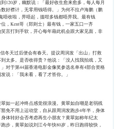
跑到120岁，幽默说：「最好收生愈来愈多，每人每月
条数好襟计，无零用钱唔得。」为何不拉卢海鹏（鹏
穷鬼唔收啦，畀唔起，搵咁多钱都唔畀我。最有钱
位，Kent哥（郑则士）最有钱，一家五口一齐
他笑言打到手软，开心每年藉此机会跟大家见面，非
静相信冬天过后便会有春天。提议周润发「出山」打救
不到太多。是否收得贵？他说：「没人找我拍戏，又
」对于第44届香港电影金像奖参选名单有4部合资格
润发说：「我未看，看了才答你。」
黄翠如一起冲终点感觉很浪漫。黄翠如自嘲是老弱残
可豁免不用上运动堂，自从跟周润发跑步4年半，身体
。身体转好会否考虑再生小朋友？黄翠如称年纪太
跑步，黄翠如说刘江今年快80岁，昨日跑得较快，