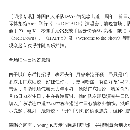
【明报专讯】韩国四人乐队DAY6为纪念出道十周年，前日
际博览馆Arena举行《The DECADE》演唱会，前晚首
他手 Young K、琴键手元弼及鼓手度云傍晚6时亮相，献唱《Time 
《Melt Down》、《HAPPY》及《Welcome to the S
观众起立欢呼并随音乐摇摆。
全场唱生日歌贺晟镇
四子以广东话打招呼，表示去年1月曾来港开骚，虽只是1
多次用广东话说「好挂住你?」，更问粉丝「有食好?好吗？」Y
韩语，并指现场气氛比去年更好，他以广东话说「我爱你?
月16日33岁生日，并在香港度过。他的队友即场演奏生日
镇以广东话连声道??o?J??称在港过生日心情格外愉快。
示亮起手机灯，晟镇说：「开?手机灯的确很漂亮，但你们
演唱会尾声，Young K表示当晚表现理想，并提到舞台烟