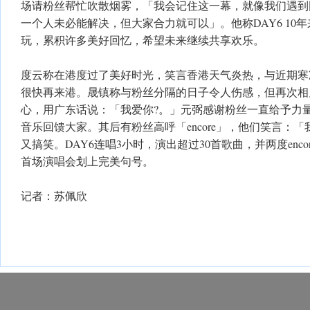
场请粉丝帮忙吹散烟雾，「我会记住这一幕，就像我们遇到
一个人未必能解决，但大家合力就可以」。他称DAY6 10
玩，累积许多美好回忆，希望未来继续共享欢乐。
度云称在港度过了美好时光，笑言香港天气炎热，与近期寒
很快再来港。晟镇称与粉丝分隔的日子令人伤感，但再次相
心，用广东话说：「我爱你?。」元弼感谢粉丝一直给予力
音乐回馈大家。其后有粉丝高呼「encore」，他们笑言：
又搞笑。DAY6连唱3小时，演出超过30首歌曲，并两度encore，
首场演唱会划上完美句号。
记者：苏佩欣