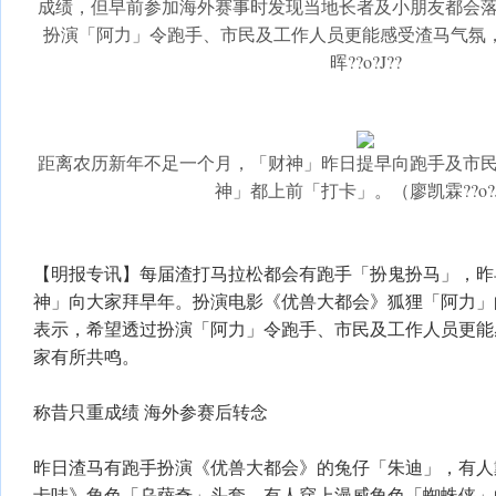
成绩，但早前参加海外赛事时发现当地长者及小朋友都会
扮演「阿力」令跑手、市民及工作人员更能感受渣马气氛
晖??o?J??
距离农历新年不足一个月，「财神」昨日提早向跑手及市
神」都上前「打卡」。（廖凯霖??o?J
【明报专讯】每届渣打马拉松都会有跑手「扮鬼扮马」，昨
神」向大家拜早年。扮演电影《优兽大都会》狐狸「阿力」
表示，希望透过扮演「阿力」令跑手、市民及工作人员更能
家有所共鸣。
称昔只重成绩 海外参赛后转念
昨日渣马有跑手扮演《优兽大都会》的兔仔「朱迪」，有人
卡哇》角色「乌萨奇」头套，有人穿上漫威角色「蜘蛛侠」