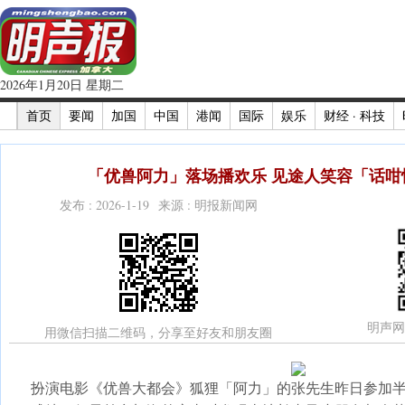
2026年1月20日 星期二
首页
要闻
加国
中国
港闻
国际
娱乐
财经 · 科技
「优兽阿力」落场播欢乐 见途人笑容「话咁快
发布 : 2026-1-19 来源 : 明报新闻网
明声网
用微信扫描二维码，分享至好友和朋友圈
扮演电影《优兽大都会》狐狸「阿力」的张先生昨日参加