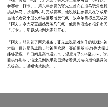
参赛者「打卡」。第六年参赛的张先生首次在渣马玩角色扮
挑战半马，以逾两小时完成赛事。他说以往参赛只在乎成绩
当地长者及小朋友都会落场感受气氛，故今年目标是完成及
「阿力」令大家更能感受渣马气氛；他提到沿途有很多市民
「打卡」，形容感染到大家好开心。
「阿力」服饰花了两天准备，张先生说最难制作的狐狸头饰
术贴，目的是防止跑步时被风吹脱，赛前更戴?头饰到大帽
能够适应。昨日间最高气温23℃，湿度介乎50%至70%，
受头饰影响，沿途见到跑手及围观者看见其装扮后均展露笑
又提高……话咁快就跑完」。