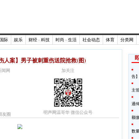
国际
娱乐
财经 · 科技
时尚 · 生活
社会动态
体育
分类网
伤人案】男子被刺重伤送院抢救(图)
时新闻网
加关注
告】
主
通
明声网温哥华 微信公众号
朋友圈
额
数