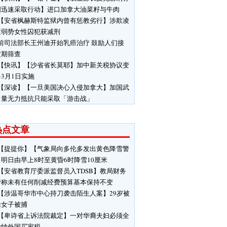
国迅速采取行动】进口加拿大油菜籽与牛肉
【安省枫赫斯特监狱内曾有惩教劣行】涉欺凌
运弱势女性囚犯获减刑
前司法部长王州迪开始乳癌治疗 鼓励人们接
定期筛查
【快讯】【沙省省长莫耶】加中新关税协议变
3月1日实施
【深读】【一旦美国决心入侵加拿大】加国武
力量无力抵抗只能采取「游击战」
热点文章
【提提你】【气象局向多伦多发出黄色降雪警
明日由早上8时至黄昏6时降雪10厘米
【安省教育厅委派监督员入TDSB】教局财务
管称未有任何削减经费预算基本保持不变
【涉温哥华市中心持刀袭击陌生人案】29岁被
缉女子被捕
【卑诗省上诉法院裁定】一对华裔夫妇必须全
缴纳外国买家税