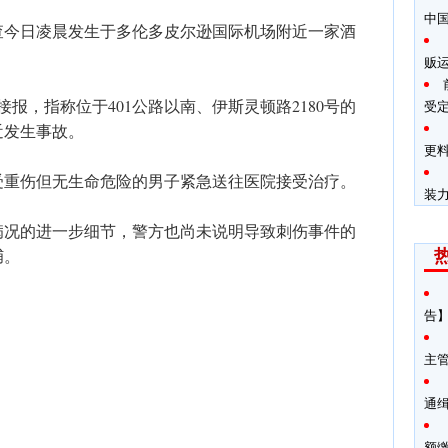
中
查今日凌晨发生于多伦多皮尔逊国际机场附近一家酒
贩
 分接报，指称位于401公路以南、伊斯灵顿路2180号的
受
近发生事故。
更料
受重伤但无生命危险的男子紧急送往医院接受治疗。
装
病况的进一步细节，警方也尚未说明导致刺伤事件的
捕。
告】
主
通
额