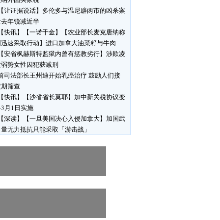
【让证据说话】多伦多与温尼辟两市的凶杀案
量去年锐减近半
【快讯】【一诺千金】【农业部长麦克唐纳称
国迅速采取行动】进口加拿大油菜籽与牛肉
【安省枫赫斯特监狱内曾有惩教劣行】涉欺凌
运弱势女性囚犯获减刑
前司法部长王州迪开始乳癌治疗 鼓励人们接
定期筛查
【快讯】【沙省省长莫耶】加中新关税协议变
3月1日实施
【深读】【一旦美国决心入侵加拿大】加国武
力量无力抵抗只能采取「游击战」