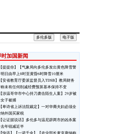
多伦多版
电子版
即时加国新闻
【提提你】【气象局向多伦多发出黄色降雪警
明日由早上8时至黄昏6时降雪10厘米
【安省教育厅委派监督员入TDSB】教局财务
管称未有任何削减经费预算基本保持不变
【涉温哥华市中心持刀袭击陌生人案】29岁被
缉女子被捕
【卑诗省上诉法院裁定】一对华裔夫妇必须全
缴纳外国买家税
【让证据说话】多伦多与温尼辟两市的凶杀案
量去年锐减近半
【快讯】【一诺千金】【农业部长麦克唐纳称