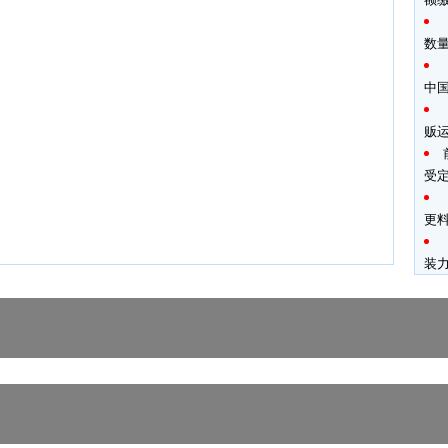
数
中
贩
受
更料
装