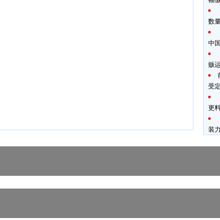
数
中
贩
受
更料
装