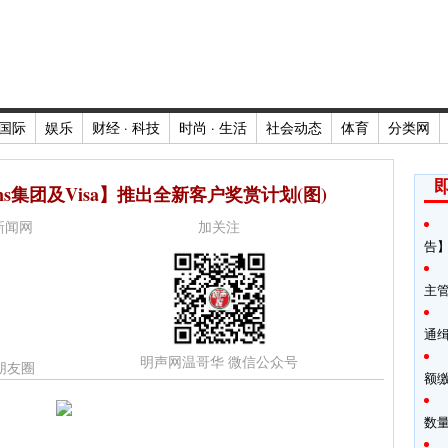
国际
娱乐
财经 · 科技
时尚 · 生活
社会动态
体育
分类网
ins集团及Visa】推出全新客户奖赏计划(图)
时新闻网
加关注
告】
主
通
明声网温哥华 微信公众号
朋友圈
额
数