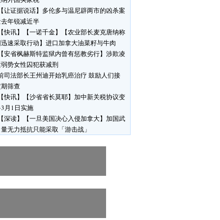
【让证据说话】多伦多与温尼辟两市的凶杀案
量去年锐减近半
【快讯】【一诺千金】【农业部长麦克唐纳称
国迅速采取行动】进口加拿大油菜籽与牛肉
【安省枫赫斯特监狱内曾有惩教劣行】涉欺凌
运弱势女性囚犯获减刑
前司法部长王州迪开始乳癌治疗 鼓励人们接
定期筛查
【快讯】【沙省省长莫耶】加中新关税协议变
3月1日实施
【深读】【一旦美国决心入侵加拿大】加国武
力量无力抵抗只能采取「游击战」