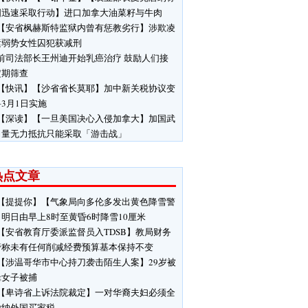
国迅速采取行动】进口加拿大油菜籽与牛肉
【安省枫赫斯特监狱内曾有惩教劣行】涉欺凌
运弱势女性囚犯获减刑
前司法部长王州迪开始乳癌治疗 鼓励人们接
定期筛查
【快讯】【沙省省长莫耶】加中新关税协议变
3月1日实施
【深读】【一旦美国决心入侵加拿大】加国武
力量无力抵抗只能采取「游击战」
热点文章
【提提你】【气象局向多伦多发出黄色降雪警
明日由早上8时至黄昏6时降雪10厘米
【安省教育厅委派监督员入TDSB】教局财务
管称未有任何削减经费预算基本保持不变
【涉温哥华市中心持刀袭击陌生人案】29岁被
缉女子被捕
【卑诗省上诉法院裁定】一对华裔夫妇必须全
缴纳外国买家税