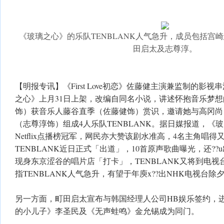
《玻璃之心》的乐队TENBLANK人气急升，成员包括宫
田启太及志尊淳。
【明报专讯】《First Love初恋》佐藤健主演兼监制的影视串流
之心》上月31日上架，改编自同名小说，讲述怀抱音乐梦
饰）获音乐人藤谷直季（佐藤健饰）赏识，邀请她与高冈尚
（志尊淳饰）组成4人乐队TENBLANK。据日媒报道，《
Netflix点播榜冠军，网民亦大赞该剧水准高，4名主角唱
TENBLANK近日正式「出道」，10首原声歌曲曝光，还?
现身东京涩谷的唱片店「打卡」，TENBLANK又将到电
指TENBLANK人气急升，有望于年庾x??出NHK电视台
另一方面，町田启太宣布与韩国经理人公司HB娱乐签约，
的小儿子》李圣民及《无声蛙鸣》金允锡成为同门。