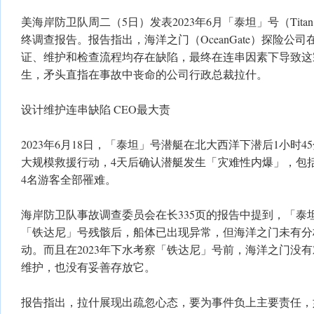
美海岸防卫队周二（5日）发表2023年6月「泰坦」号（Tit
终调查报告。报告指出，海洋之门（OceanGate）探险公
证、维护和检查流程均存在缺陷，最终在连串因素下导致这
生，矛头直指在事故中丧命的公司行政总裁拉什。
设计维护连串缺陷 CEO最大责
2023年6月18日，「泰坦」号潜艇在北大西洋下潜后1小时
大规模救援行动，4天后确认潜艇发生「灾难性内爆」，包括拉什（S
4名游客全部罹难。
海岸防卫队事故调查委员会在长335页的报告中提到，「泰坦
「铁达尼」号残骸后，船体已出现异常，但海洋之门未有分
动。而且在2023年下水考察「铁达尼」号前，海洋之门没
维护，也没有妥善存放它。
报告指出，拉什展现出疏忽心态，要为事件负上主要责任，