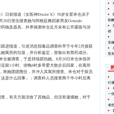
日前报道《女医神Doctor X》50岁女星米仓凉子
歌酬
20日突击搜查她与阿根廷舞蹈家男友Gonzalo
遾x??药物及器具。外界揣测米仓近月未有公开露面与涉
磅
安
毒跟进报道，引述消息指毒品调查科早于今年2月接获
集她寓所的垃圾，并分析鉴定，曾验出有禁药成分。
垫
米仓被调查，于是持续跟拍她。8月20日米仓休假并
逗留1小时。傍晚6时多带爱犬散步后回家，在寓所
员，将她团团围住，并冲入其寓所搜查。米仓对于探员
「这是什么回事」；调查科人员搜查两个半小时后离
行
一
调查，有关方面没收了其物品，但没有逮捕她，对于
者