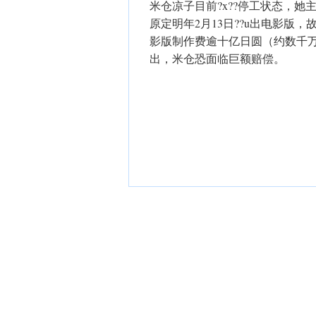
米仓凉子目前?x??停工状态，她主演影视
原定明年2月13日??u出电影版
影版制作费逾十亿日圆（约数千万
出，米仓恐面临巨额赔偿。