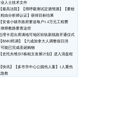
专业人士技术文件
【最高法院】【用呼吸测试定酒驾酒】【要校
过程由分析师认证】获得目标结果
【安省小镇市政府要追每户1.4万元工程费
】律师教路要查这些
总理卡尼出席满地可地区轻轨新线路开通仪式
【BMO民调】【六成加拿大人调整假日消
】可能已完成圣诞购物
【史托夫维尔5栋柏文发展计划】进入清盘程
【快讯】【多市市中心公园伤人案】1人重伤
院急救