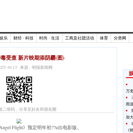
娱乐
财经 · 科技
时尚 · 生活
工商及社团活动
体育
分类网
毒受查 新片映期添阴霾(图)
2025-10-13 来源 : 明报新闻网
万
雨
描二维码，分享至好友和朋友圈
加
el Flight》预定明年初??u出电影版。
《