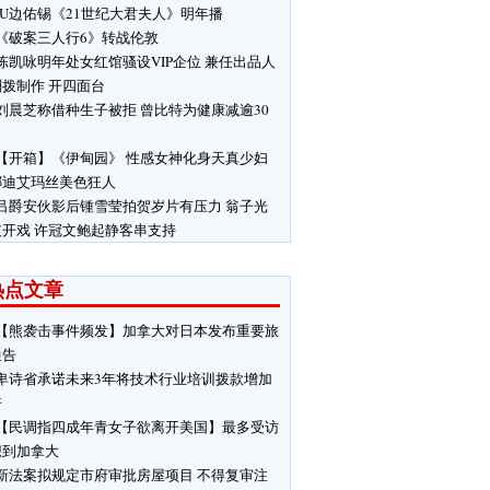
IU边佑锡《21世纪大君夫人》明年播
《破案三人行6》转战伦敦
陈凯咏明年处女红馆骚设VIP企位 兼任出品人
拨制作 开四面台
刘晨芝称借种生子被拒 曾比特为健康减逾30
【开箱】《伊甸园》 性感女神化身天真少妇
娜迪艾玛丝美色狂人
吕爵安伙影后锺雪莹拍贺岁片有压力 翁子光
支开戏 许冠文鲍起静客串支持
热点文章
【熊袭击事件频发】加拿大对日本发布重要旅
通告
卑诗省承诺未来3年将技术行业培训拨款增加
倍
【民调指四成年青女子欲离开美国】最多受访
想到加拿大
新法案拟规定市府审批房屋项目 不得复审注