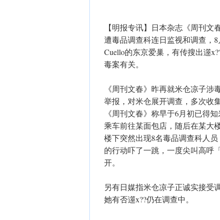
【明报专讯】日本杂志《周刊文春》
遭毒品调查科连日监视和调查，8月
Cuello的东京爱巢，有传搜出
毒案有关。
《周刊文春》昨再就米仓凉子涉
举报，对米仓展开调查，多次收
《周刊文春》称早于6月初已得知
乘车前往某面包店，随后在某大楼
楼下突然出现8名毒品调查科人
的行动吓了一跳，一度尖叫高呼
开。
另有日媒指米仓凉子正诚实接受
她有否遾x??仍在调查中。