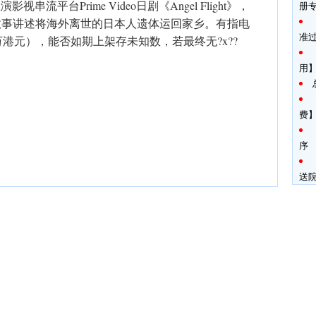
串流平台Prime Video日剧《Angel Flight》，
册
，故事讲述将海外离世的日本人遗体运回家乡。有指电
准
港元），能否如期上架存未知数，若最终无?x??
用
费
序
送