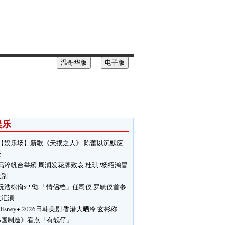
温哥华版
电子版
娱乐
【娱乐场】新歌《天损之人》 陈蕾以沉默应
变
冯淬帆台举殡 周润发花牌致哀 杜琪?杨绍鸿冒
送别
阮浩棕佾x??珈「情侣档」任司仪 罗毓仪首参
大汇演
Disney+ 2026日韩美剧 香港大晒冷 玄彬称
韩国制造》看点「有靓仔」