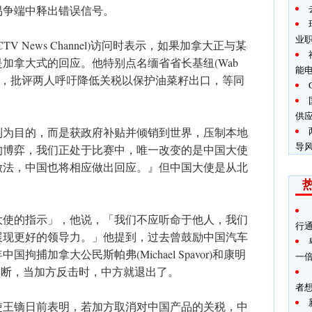
易争端中释出错误信号。
业
V News Channel)访问时表示，如果加拿大正与某
加拿大式的回应。他特别点名缅省省长基纽(Wab
能
t Moe)，批评两人呼吁降低关税以保护油菜籽出口，等同
供
利为目的，而是获政府补贴并倾销到世界，压制本地
导
的博弈，我们正处于比赛中，唯一改变的是中国大使
做法，中国也将相应做出回应。』但中国大使是从北
大使的指示」，他说，「我们不应听命于他人，我们
行
展现更好的领导力。」他提到，过去曾鼓励中国汽车
拘捕加拿大公民斯帕弗(Michael Spavor)和康明
一
双方对话中断，当加方反击时，中方就退出了。
者
使王镝日前表明，若加方取消对中国产品的关税，中