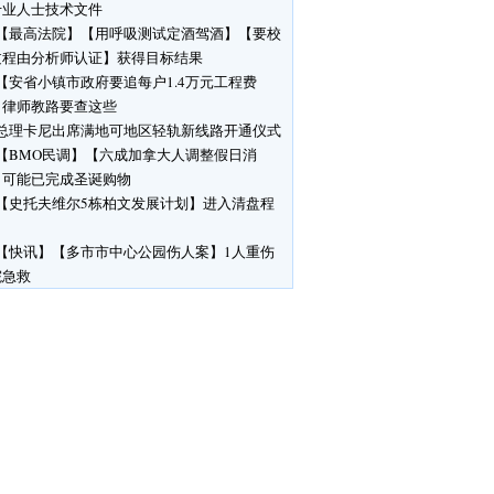
专业人士技术文件
【最高法院】【用呼吸测试定酒驾酒】【要校
过程由分析师认证】获得目标结果
【安省小镇市政府要追每户1.4万元工程费
】律师教路要查这些
总理卡尼出席满地可地区轻轨新线路开通仪式
【BMO民调】【六成加拿大人调整假日消
】可能已完成圣诞购物
【史托夫维尔5栋柏文发展计划】进入清盘程
【快讯】【多市市中心公园伤人案】1人重伤
院急救