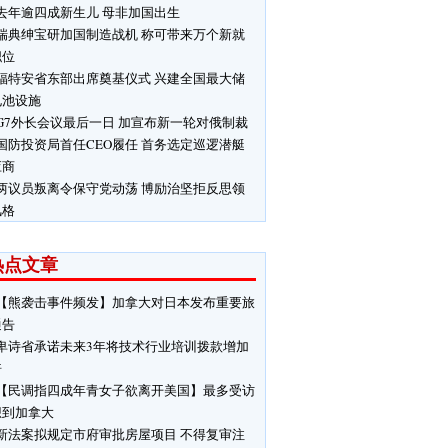
去年逾四成新生儿 母非加国出生
瑞典绅宝研加国制造战机 称可带来万个新就
职位
福特安省东部出席奠基仪式 兴建全国最大储
电池设施
G7外长会议最后一日 加宣布新一轮对俄制裁
国防投资局首任CEO履任 首务选定巡逻潜艇
应商
两议员叛离令保守党动荡 博励治坚拒反思领
风格
热点文章
【熊袭击事件频发】加拿大对日本发布重要旅
通告
卑诗省承诺未来3年将技术行业培训拨款增加
倍
【民调指四成年青女子欲离开美国】最多受访
想到加拿大
新法案拟规定市府审批房屋项目 不得复审注