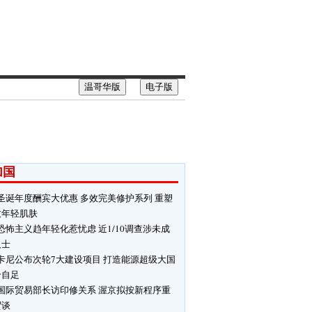
温哥华版
电子版
加国
圣诞年度酬宾大优惠 多效完美修护系列 重塑
致年轻肌肤
恐怖主义趋年轻化惹忧虑 近1/10调查涉未成
人士
卡尼公布次轮7大建设项目 打造能源超级大国
给自足
国际贸易部长访印修关系 渥京拟按新程序重
贸谈