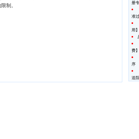
册
的限制。
准
用
费
序
送