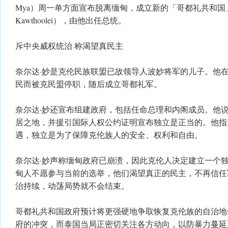
Mya）周一单方面宣布脱离缅甸，成立新的「哥都礼共和国」（Rep
Kawthoolei），由他出任总统。
斥中央威权统治 称渴望真民主
奈尔达·妙是克伦民族联盟已故领导人波妙将军的儿子。他在2
民而被克民盟停职，随后成立哥都礼军。
奈尔达·妙还宣布组建政府，包括任命总理和内阁成员。他
居之地，并援引国际人权公约证明宣布独立是正当的。他指
遇，独立是为了保障克伦族人的安全、权利和自由。
奈尔达·妙声称缅甸政府已崩溃，因此克伦人决定建立一个
甸人不愿参与当前的选举，他们渴望真正的民主，不再信任
治持续，动荡局势就不会结束。
哥都礼共和国政府预计将更强硬地争取恢复克伦族的自治地
府的冲突，而泰国当局正密切关注各方动向，以防暴力蔓延