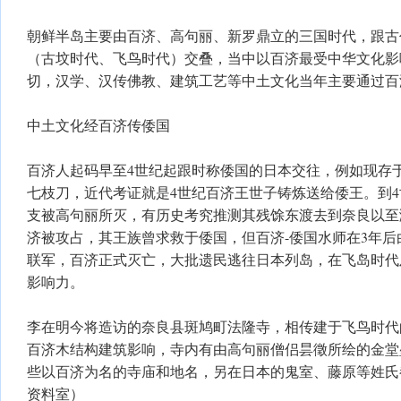
朝鲜半岛主要由百济、高句丽、新罗鼎立的三国时代，跟古
（古坟时代、飞鸟时代）交叠，当中以百济最受中华文化影
切，汉学、汉传佛教、建筑工艺等中土文化当年主要通过百
中土文化经百济传倭国
百济人起码早至4世纪起跟时称倭国的日本交往，例如现存
七枝刀，近代考证就是4世纪百济王世子铸炼送给倭王。到
支被高句丽所灭，有历史考究推测其残馀东渡去到奈良以至濑
济被攻占，其王族曾求救于倭国，但百济-倭国水师在3年后
联军，百济正式灭亡，大批遗民逃往日本列岛，在飞岛时代
影响力。
李在明今将造访的奈良县斑鸠町法隆寺，相传建于飞鸟时代
百济木结构建筑影响，寺内有由高句丽僧侣昙徵所绘的金堂
些以百济为名的寺庙和地名，另在日本的鬼室、藤原等姓氏
资料室）