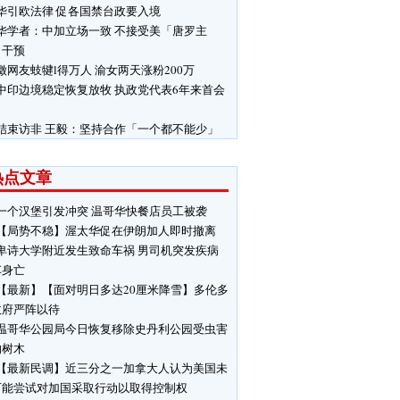
华引欧法律 促各国禁台政要入境
华学者：中加立场一致 不接受美「唐罗主
」干预
徵网友蚑犍l得万人 渝女两天涨粉200万
中印边境稳定恢复放牧 执政党代表6年来首会
结束访非 王毅：坚持合作「一个都不能少」
热点文章
一个汉堡引发冲突 温哥华快餐店员工被袭
【局势不稳】渥太华促在伊朗加人即时撤离
卑诗大学附近发生致命车祸 男司机突发疾病
车身亡
【最新】【面对明日多达20厘米降雪】多伦多
政府严阵以待
温哥华公园局今日恢复移除史丹利公园受虫害
响树木
【最新民调】近三分之一加拿大人认为美国未
可能尝试对加国采取行动以取得控制权