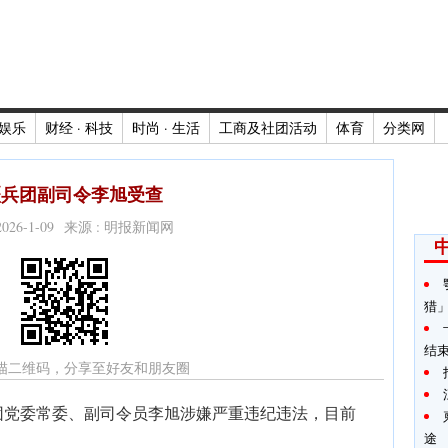
娱乐
财经 · 科技
时尚 · 生活
工商及社团活动
体育
分类网
疆兵团副司令李旭受查
2026-1-09 来源 : 明报新闻网
猎
结
描二维码，分享至好友和朋友圈
团党委常委、副司令员李旭涉嫌严重违纪违法，目前
途