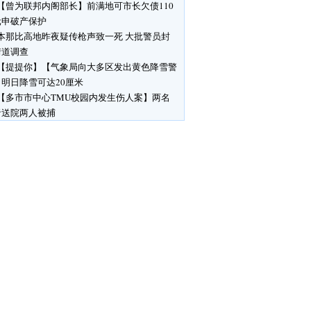
【曾为联邦内阁部长】前满地可市长欠债110
元申破产保护
本那比高地昨夜疑传枪声致一死 大批警员封
街道调查
【提提你】【气象局向大多区发出黄色降雪警
明日降雪可达20厘米
【多市市中心TMU校园内发生伤人案】两名
者送院两人被捕