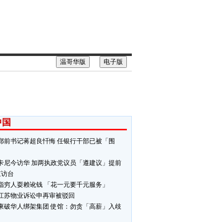
温哥华版
电子版
中国
鄂前书记蒋超良忏悔 任银行干部已被「围
」
卡尼今访华 加两执政党议员「遵建议」提前
束访台
指穷人耍赖讹钱 「花一元要千元服务」
江苏物业诉讼申再审被驳回
柬破华人绑架集团 使馆：勿贪「高薪」入歧