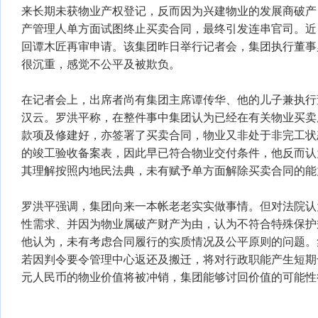
来长期未获物业产权登记，反而因为兴建物业的发展商破产，
产管理人单方面试图终止买卖合同，最终引发连串官司。近
回谭木匠再审申请。该集团昨日举行记者会，集团执行董事
很沉重，感觉不公平及被欺负。
在记者会上，出席者尚有集团主席谭传华、他的儿子兼执行
汉云。罗洪平称，在整件事中集团认为已经在有关物业买卖
款项及修建好，亦签署了买卖合同，物业又非处于非完工状
的竣工验收备案表，因此早已符合物业交付条件，他反而认
其理解按照内地民法典，未有赋予单方面解除买卖合同的能
罗洪平强调，集团向来一本帐老老实实做事情。但对法院认
性需求、并因为物业属破产财产为由，认为不符合特殊保护
他认为，未有考虑合同履行的实质情况及公平原则的问题。
若因判令要令管理中心返还及搬迁，将对行政职能产生短期干扰
元人民币的物业价值将被冲销，集团能够讨回价值的可能性