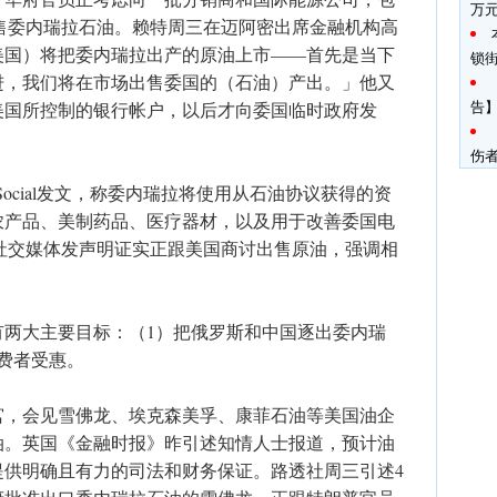
万
figura，出售委内瑞拉石油。赖特周三在迈阿密出席金融机构高
美国）将把委内瑞拉出产的原油上市——首先是当下
锁
进，我们将在市场出售委国的（石油）产出。」他又
告】
美国所控制的银行帐户，以后才向委国临时政府发
伤
 Social发文，称委内瑞拉将使用从石油协议获得的资
农产品、美制药品、医疗器材，以及用于改善委国电
在社交媒体发声明证实正跟美国商讨出售原油，强调相
有两大主要目标：（1）把俄罗斯和中国逐出委内瑞
费者受惠。
宫，会见雪佛龙、埃克森美孚、康菲石油等美国油企
油。英国《金融时报》昨引述知情人士报道，预计油
提供明确且有力的司法和财务保证。路透社周三引述4