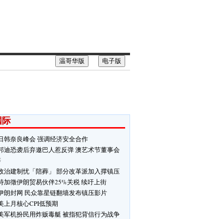
温哥华版
电子版
国际
日韩奈良峰会 强调经济安全合作
邦迪恐袭后弃邀巴人惹反弹 澳艺术节董事会
辞
政治建制忧「陪葬」 部分改革派加入撑镇压
特加徵伊朗贸易伙伴25%关税 续吁上街
伊朗封网 民众靠星链翻墙发布镇压影片
美上月核心CPI低预期
美军机扮民用炸贩毒艇 被指犯背信行为战争