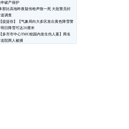
元申破产保护
本那比高地昨夜疑传枪声致一死 大批警员封
街道调查
【提提你】【气象局向大多区发出黄色降雪警
明日降雪可达20厘米
【多市市中心TMU校园内发生伤人案】两名
者送院两人被捕