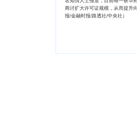
名知情人士报道，目前唯一获华
商讨扩大许可证规模，从而提升
报/金融时报/路透社/中央社）