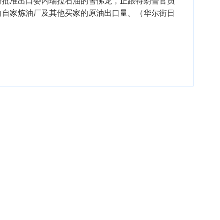
府批准出口委内瑞拉石油的雪佛龙，正跟特朗普官员
向自家炼油厂及其他买家的原油出口量。（华尔街日