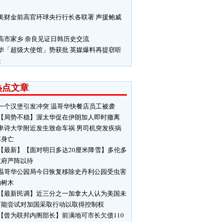
美财金前高官环球央行行长各联署 声援鲍威
高市家乡 奈良见证日韩历史交流
华「超级大使馆」势获批 英媒爆料再提窃听
疑
热点文章
一个汉堡引发冲突 温哥华快餐店员工被袭
【局势不稳】渥太华促在伊朗加人即时撤离
卑诗大学附近发生致命车祸 男司机突发疾病
车身亡
【最新】【面对明日多达20厘米降雪】多伦多
政府严阵以待
温哥华公园局今日恢复移除史丹利公园受虫害
响树木
【最新民调】近三分之一加拿大人认为美国未
可能尝试对加国采取行动以取得控制权
【曾为联邦内阁部长】前满地可市长欠债110