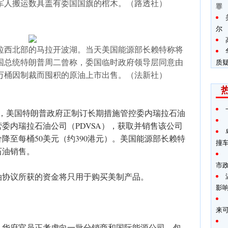
军人搬运数具盖有委国国旗的棺木。（路透社）
罪
尔
拉西北部的马拉开波湖。当天美国能源部长赖特称将
国总统特朗普周二曾称，委国临时政府领导层同意由
质
00万桶因制裁而囤积的原油上市出售。（法新社）
道，美国特朗普政府正制订长期措施管控委内瑞拉石油
委内瑞拉石油公司（PDVSA），获取并销售该公司
降至每桶50美元（约390港元）。美国能源部长赖特
撞
石油销售。
市
油协议所获的资金将只用于购买美制产品。
影
来
，华府官员正考虑向一批分销商和国际能源公司，包