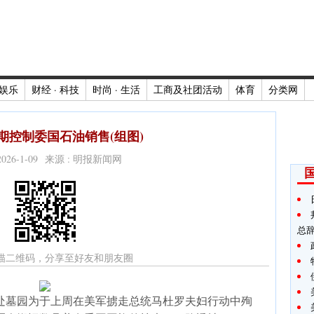
娱乐
财经 · 科技
时尚 · 生活
工商及社团活动
体育
分类网
期控制委国石油销售(组图)
2026-1-09 来源 : 明报新闻网
总
描二维码，分享至好友和朋友圈
处墓园为于上周在美军掳走总统马杜罗夫妇行动中殉