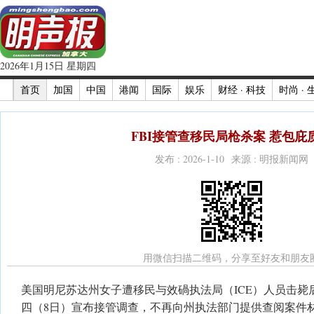
2026年1月15日 星期四
首页
加国
中国
港闻
国际
娱乐
财经 · 科技
时尚 · 
FBI接管查移民局枪杀案 惹包庇
发布 : 2026-1-10 来源 : 明报新闻网
用微信扫描二维码，分享至好友和朋友
美国明尼苏达州女子遭移民与效碢执法局（ICE）人员击毙后
四（8日）宣布接管调查，不再向州执法部门提供查阅案件