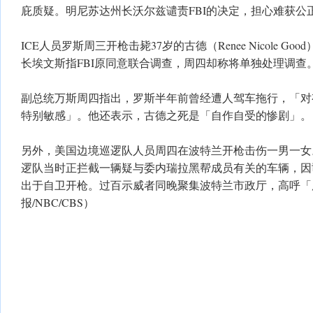
庇质疑。明尼苏达州长沃尔兹谴责FBI的决定，担心难获公
ICE人员罗斯周三开枪击毙37岁的古德（Renee Nicole G
长埃文斯指FBI原同意联合调查，周四却称将单独处理调查
副总统万斯周四指出，罗斯半年前曾经遭人驾车拖行，「对
特别敏感」。他还表示，古德之死是「自作自受的惨剧」。
另外，美国边境巡逻队人员周四在波特兰开枪击伤一男一女
逻队当时正拦截一辆疑与委内瑞拉黑帮成员有关的车辆，因
出于自卫开枪。过百示威者同晚聚集波特兰市政厅，高呼「废除
报/NBC/CBS）