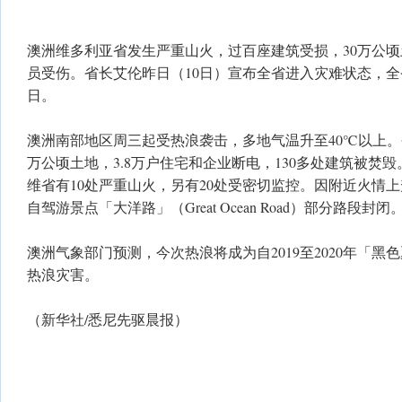
澳洲维多利亚省发生严重山火，过百座建筑受损，30万公顷
员受伤。省长艾伦昨日（10日）宣布全省进入灾难状态，
日。
澳洲南部地区周三起受热浪袭击，多地气温升至40℃以上。
万公顷土地，3.8万户住宅和企业断电，130多处建筑被焚
维省有10处严重山火，另有20处受密切监控。因附近火情
自驾游景点「大洋路」（Great Ocean Road）部分路段封闭
澳洲气象部门预测，今次热浪将成为自2019至2020年「
热浪灾害。
（新华社/悉尼先驱晨报）