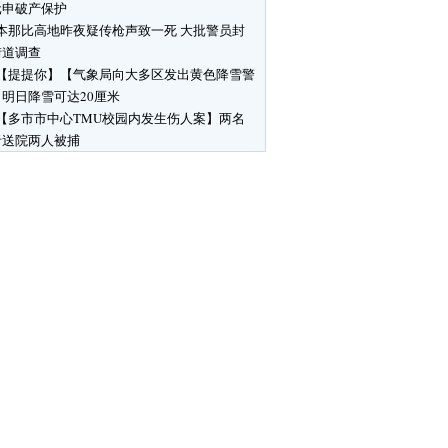
元申破产保护
本那比高地昨夜疑传枪声致一死 大批警员封
街道调查
【提提你】【气象局向大多区发出黄色降雪警
明日降雪可达20厘米
【多市市中心TMU校园内发生伤人案】两名
者送院两人被捕