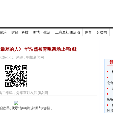
娱乐
财经 · 科技
时尚 · 生活
工商及社团活动
体育
分类网
最差的人》 华浩然被背叛离场止痛(图)
2026-1-12 来源 : 明报新闻网
之
描二维码，分享至好友和朋友圈
歌
新歌呈现爱情中的迷惘与抉择。
肿 