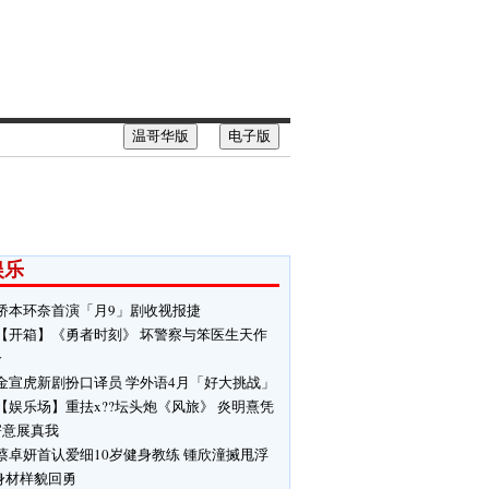
温哥华版
电子版
娱乐
桥本环奈首演「月9」剧收视报捷
【开箱】《勇者时刻》 坏警察与笨医生天作
合
金宣虎新剧扮口译员 学外语4月「好大挑战」
【娱乐场】重抾x??坛头炮《风旅》 炎明熹凭
寄意展真我
蔡卓妍首认爱细10岁健身教练 锺欣潼搣甩浮
身材样貌回勇