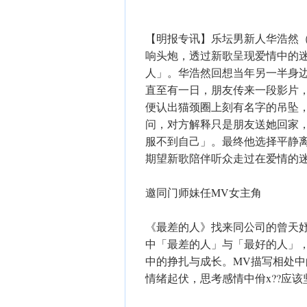
【明报专讯】乐坛男新人华浩然（W
响头炮，透过新歌呈现爱情中的
人」。华浩然回想当年另一半身
直至有一日，朋友传来一段影片
便认出猫颈圈上刻有名字的吊坠
问，对方解释只是朋友送她回家
服不到自己」。最终他选择平静
期望新歌陪伴听众走过在爱情的
邀同门师妹任MV女主角
《最差的人》找来同公司的曾天
中「最差的人」与「最好的人」
中的挣扎与成长。MV描写相处
情绪起伏，思考感情中佾x??应该