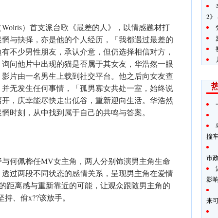
2》
olris）首支派台歌《最差的人》，以情感题材打
迷惘与抉择，亦是他的个人经历，「我都遇过最差的
边有不少男性朋友，承认介意，但仍选择相信对方，
，询问他片中出现的猫是否属于其女友，华浩然一眼
，影片由一名男生上载到社交平台。他之后向女友查
，并无发生任何事情，「孤男寡女共处一室，始终说
离开，庆幸能尽快走出低谷，重新迎向生活。华浩然
迷惘时刻，从中找到属于自己的共鸣与答案。
撞
市
妤与何佩桦任MV女主角，两人分别饰演男主角生命
，透过两段不同状态的感情关系，呈现男主角在爱情
影
中的距离感与重新靠近的可能，让观众跟随男主角的
坚持、佾x??该放手。
来