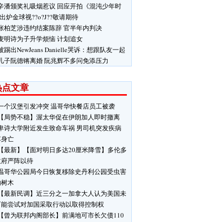
辛潘颁奖礼吸烟惹议 回应开拍《混沌少年时
 出炉金球视??o?J??敬请期待
张柏芝涉违约结案陈辞 官半年内判决
麦明诗为子升学烦恼 计划追女
被踢出NewJeans Danielle哭诉：想跟队友一起
儿子阮德锵离婚 阮兆辉不多问免添压力
热点文章
一个汉堡引发冲突 温哥华快餐店员工被袭
【局势不稳】渥太华促在伊朗加人即时撤离
卑诗大学附近发生致命车祸 男司机突发疾病
车身亡
【最新】【面对明日多达20厘米降雪】多伦多
政府严阵以待
温哥华公园局今日恢复移除史丹利公园受虫害
响树木
【最新民调】近三分之一加拿大人认为美国未
可能尝试对加国采取行动以取得控制权
【曾为联邦内阁部长】前满地可市长欠债110