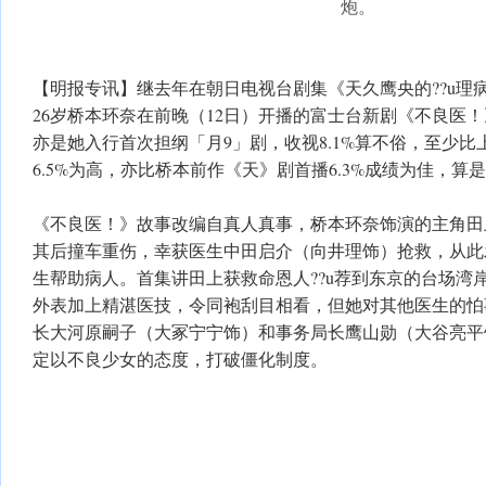
炮。
【明报专讯】继去年在朝日电视台剧集《天久鹰央的??u理
26岁桥本环奈在前晚（12日）开播的富士台新剧《不良医
亦是她入行首次担纲「月9」剧，收视8.1%算不俗，至少比
6.5%为高，亦比桥本前作《天》剧首播6.3%成绩为佳，算
《不良医！》故事改编自真人真事，桥本环奈饰演的主角田
其后撞车重伤，幸获医生中田启介（向井理饰）抢救，从此
生帮助病人。首集讲田上获救命恩人??u荐到东京的台场湾
外表加上精湛医技，令同袍刮目相看，但她对其他医生的怕
长大河原嗣子（大冢宁宁饰）和事务局长鹰山勋（大谷亮平
定以不良少女的态度，打破僵化制度。