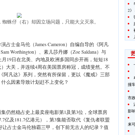
2》
，蜘蛛仔（右）却因立场问题，只能大义灭亲。
士金马伦（James Cameron）自编自导的《阿凡
m Worthington）、素儿莎丹娜（Zoe Saldana）与
合演，上月19日在北美、内地及欧洲多国同步开画，短短18
港元）大关，并连续4周在美国票房称冠，成绩斐然。不
的《阿凡达》系列，突然有所保留，更以《魔戒》三部
，什么因素导致计划赶不上变化？
撞
市
影
首两集仍然稳占史上最卖座电影第1及第3位，全球票房
227.7亿及181.7亿港元），第3集能否取代《复仇者联盟
来
），好让占士金马伦独霸三甲，创下前无古人的纪录？值