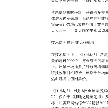
美日本渔民捕鲸，正好让观众反
片尾提到蜘蛛仔终于获得潘多拉
体进入神圣领域，无论在世抑或往生
Weaver）饰演已故桂丝博士
天人合一、世界大同的主观愿望
技术层面提升 或见好就收
在技术层面上，《阿凡达3》继续
关的超过2000个，与火有关的
止。压轴一场潘多拉种族与塔鲸
特技效果目不暇给，虽然部分场
热血沸腾，值回票价。
《阿凡达3》上映18日全球票房累
军，仅次于《哪吒之魔童闹海》及
标；烂番茄网站综合337篇影?x?