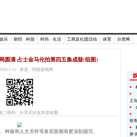
娱乐
财经 · 科技
时尚 · 生活
工商及社团活动
体育
分类网
局圆满 占士金马伦拍第四五集成疑(组图)
2026-1-12 来源 : 明报新闻网
之
描二维码，分享至好友和朋友圈
歌
、种族和人文关怀等各层面都有更深刻描写。
肿 