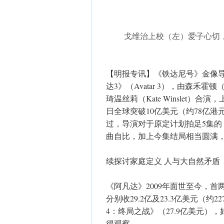
戈维治上校（左）爱子心切
【明报专讯】《铁达尼号》金像导演占
达3》（Avatar 3），由森禾霍顿（Sa
琦温丝莉（Kate Winslet）
日全球突破10亿美元（约78亿
过，导演对于原定计划拍足5集
曲自比，加上今集结局相当圆满
续探讨家庭定义 人与大自然矛盾
《阿凡达》2009年面世至今，
分别收29.2亿及23.3亿美元（约
4：终局之战》（27.9亿美元
得观察。