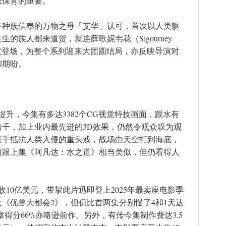
思保育的重要。
各种族信奉的万物之母「艾华」认可，首次以人类躯
的族人都来道贺，就连薛歌妮韦花（Sigourney
亦再度登场，为整个系列迎来大团圆结局，亦反映导演对
和期盼。
提升，今集有多达3382个CG视觉特技画面，跟水有
亦逾千，加上业内最先进的3D效果，仍然令观众叹为观
联手抵抗人类入侵的重头戏，战场由天空打到海底，
面跟上集《阿凡达：水之道》相当类似，但仍看得人
收10亿美元，带挈此片迅即登上2025年最卖座电影季
《优兽大都会2》，但仍比首两集分别慢了4和1天达
?章得分66%亦略逊前作。另外，有传今集制作费达3.5