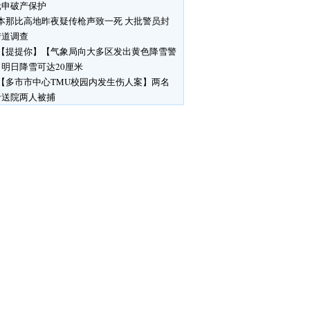
元申破产保护
本那比高地昨夜疑传枪声致一死 大批警员封
街道调查
【提提你】【气象局向大多区发出黄色降雪警
明日降雪可达20厘米
【多市市中心TMU校园内发生伤人案】两名
者送院两人被捕