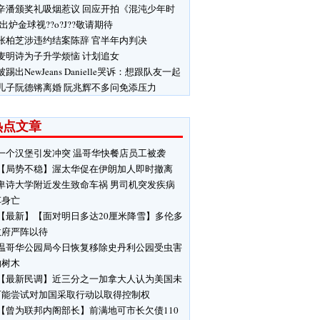
辛潘颁奖礼吸烟惹议 回应开拍《混沌少年时
 出炉金球视??o?J??敬请期待
张柏芝涉违约结案陈辞 官半年内判决
麦明诗为子升学烦恼 计划追女
被踢出NewJeans Danielle哭诉：想跟队友一起
儿子阮德锵离婚 阮兆辉不多问免添压力
热点文章
一个汉堡引发冲突 温哥华快餐店员工被袭
【局势不稳】渥太华促在伊朗加人即时撤离
卑诗大学附近发生致命车祸 男司机突发疾病
车身亡
【最新】【面对明日多达20厘米降雪】多伦多
政府严阵以待
温哥华公园局今日恢复移除史丹利公园受虫害
响树木
【最新民调】近三分之一加拿大人认为美国未
可能尝试对加国采取行动以取得控制权
【曾为联邦内阁部长】前满地可市长欠债110