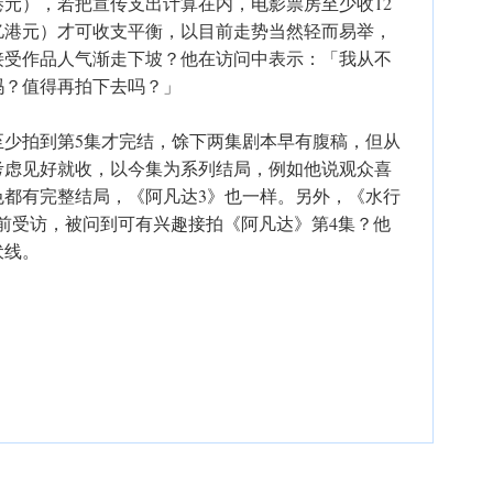
2亿港元），若把宣传支出计算在内，电影票房至少收12
1.4亿港元）才可收支平衡，以目前走势当然轻而易举，
接受作品人气渐走下坡？他在访问中表示：「我从不
吗？值得再拍下去吗？」
至少拍到第5集才完结，馀下两集剧本早有腹稿，但从
考虑见好就收，以今集为系列结局，例如他说观众喜
色都有完整结局，《阿凡达3》也一样。另外，《水行
n）日前受访，被问到可有兴趣接拍《阿凡达》第4集？他
伏线。