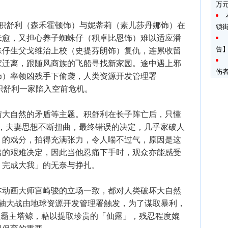
万
述积舒利（森禾霍顿饰）与妮蒂莉（素儿莎丹娜饰）在
锁
未愈，又担心养子蜘蛛仔（积卓比恩饰）难以适应潘
告】
蛛仔生父戈维治上校（史提芬朗饰）复仇，连累收留
家迁离，跟随风商族的飞船寻找新家园。途中遇上邪
伤
饰）率领凶残手下偷袭，人类资源开发管理署
积舒利一家陷入空前危机。
与大自然的矛盾等主题。积舒利在长子阵亡后，只懂
仇，夫妻思想不断扭曲，最终错误的决定，几乎家破人
」的戏分，拍得充满张力，令人喘不过气，原因是这
出的艰难决定，因此当他忍痛下手时，观众亦能感受
，完成大我」的无奈与挣扎。
本动画大师宫崎骏的立场一致，都对人类破坏大自然
压轴大战由地球资源开发管理署触发，为了谋取暴利，
巨型霸主塔鲸，藉以提取珍贵的「仙露」，残忍程度媲