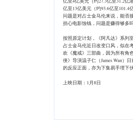
亿至4亿美元（约27.3亿至31.
亿至13亿美元（约93.6亿至10
问题是对占士金马伦来说，能否
担心电影蚀钱，问题是赚得够多
按照原定计划，《阿凡达》系列
占士金马伦近日改变口风，似在
欢《魔戒》三部曲，因为所有角
侠》导演温子仁（James Wa
的反应正面，亦为下集易手埋下
上映日期：1月8日