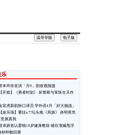
温哥华版
电子版
娱乐
桥本环奈首演「月9」剧收视报捷
【开箱】《勇者时刻》 坏警察与笨医生天作
合
金宣虎新剧扮口译员 学外语4月「好大挑战」
【娱乐场】重抾x??坛头炮《风旅》 炎明熹凭
寄意展真我
蔡卓妍首认爱细10岁健身教练 锺欣潼搣甩浮
身材样貌回勇