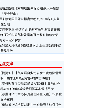
厂
魁省法院批准对加航集体诉讼 挑战人手短缺
类「安全理由」
渥京敦促国民即时撤离伊朗 约2000名加人登
身在当地
支持率下滑 省选将近 魁省省长勒戈震撼辞职
曾任联邦内阁部长及满地可市长科德尔欠债
0万元申破产保护
应对加人维他命D摄取量不足 卫生部强制牛奶
量新规生效
热点文章
【提提你】【气象局向多伦多发出黄色降雪警
明日由早上8时至黄昏6时降雪10厘米
【安省教育厅委派监督员入TDSB】教局财务
管称未有任何削减经费预算基本保持不变
【涉温哥华市中心持刀袭击陌生人案】29岁被
缉女子被捕
【卑诗省上诉法院裁定】一对华裔夫妇必须全