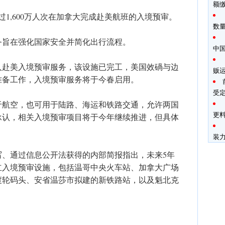
额
超过1,600万人次在加拿大完成赴美航班的入境预审。
数
务旨在强化国家安全并简化出行流程。
中
p机场引入赴美入境预审服务，该设施已完工，美国效碢与边
贩
准备工作，入境预审服务将于今春启用。
受
于航空，也可用于陆路、海运和铁路交通，允许两国
更料
承认，相关入境预审项目将于今年继续推进，但具体
装
写、通过信息公开法获得的内部简报指出，未来5年
立入境预审设施，包括温哥中央火车站、加拿大广场
渡轮码头、安省温莎市拟建的新铁路站，以及魁北克