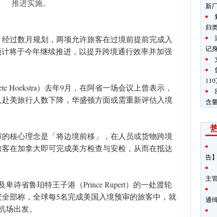
推进实施。
新
归
，经过数月规划，两项允许旅客在过境前提前完成入
记
的项目，预计将于今年继续推进，以提升跨境通行效率并加强
11
e Hoekstra）去年9月，在阿省一场会议上曾表示，
人赴美旅行人数下降，华盛顿方面或需重新评估入境
含
审的核心理念是「将边境前移」，在人员或货物跨境
旅客在加拿大即可完成美方检查与安检，从而在抵达
告】
主
诗省鲁珀特王子港（Prince Rupert）的一处渡轮
安全部称，全球每5名完成美国入境预审的旅客中，就
通
机场出发。