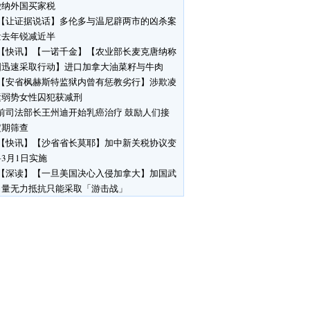
缴纳外国买家税
【让证据说话】多伦多与温尼辟两市的凶杀案
量去年锐减近半
【快讯】【一诺千金】【农业部长麦克唐纳称
国迅速采取行动】进口加拿大油菜籽与牛肉
【安省枫赫斯特监狱内曾有惩教劣行】涉欺凌
运弱势女性囚犯获减刑
前司法部长王州迪开始乳癌治疗 鼓励人们接
定期筛查
【快讯】【沙省省长莫耶】加中新关税协议变
3月1日实施
【深读】【一旦美国决心入侵加拿大】加国武
力量无力抵抗只能采取「游击战」