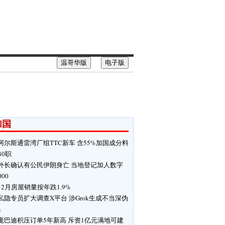
温哥华版
电子版
加国
阿尔斯通雷湾厂组TTC新车 含55%加国成分料
40职
外长确认有公民伊朗身亡 当地登记加人数字
000
12月房屋销量按年跌1.9%
私隐专员扩大调查X平台 涉Grok生成不当深伪
像
庞巴迪积压订单5年新高 斥资1亿元满地可建