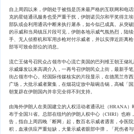
自上周四以来，伊朗处于被指是历来最严格的互联网和电话
克的星链通讯服务也受严重干扰，伊朗诺贝尔和平奖得主埃
部队或会利用通讯中断来执行屠杀，如今似已成真。从突破
的示威和当局镇压片段可见，伊朗各地示威气氛热烈，陆续
手、无人侦察机和军用步枪对付示威者，并以实弹近距离枪
部等可致命部位的消息。
流亡王储号召民众占领市中心流亡美国的巴列维王朝王储礼萨（Re
示威爆发以来高调介入，一再号召伊朗民众上街，最新手笔
街占领市中心。经国际传媒核实的片段显示，在德黑兰市西
广场，大批示威者聚集，在烟花绽放中敲碗击锅，高喊「国
朝复辟在伊朗国内并非完全得不到支持。
由海外伊朗人在美国建立的人权活动者通讯社（HRANA）昨
布于全国31省。总部在纽约的伊朗人权中心（CHRI）也
告，指自上周四晚「断网」起，数百名示威者遇害，令医院
积，血液供应严重短缺，大量示威者眼部中弹，「死伤者与