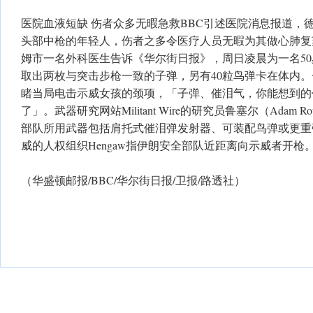
医院血液短缺 伤者众多无暇急救BBC引述医院消息报道，
头部中枪的年轻人，伤者之多令医疗人员无暇为其做心肺复
姆市一名外科医生告诉《华尔街日报》，周日凌晨为一名5
取出两枚与突击步枪一致的子弹，另有40粒鸟弹卡在体内。
睹当局电击示威女孩的颈项，「子弹、催泪气，你能想到的
了」。武器研究网站Militant Wire的研究员鲁塞尔（Adam Ro
部队所用武器包括肩托式催泪弹发射器、可装配鸟弹或更重
威的人权组织Hengaw指伊朗安全部队近距离向示威者开枪
（华盛顿邮报/BBC/华尔街日报/卫报/路透社）